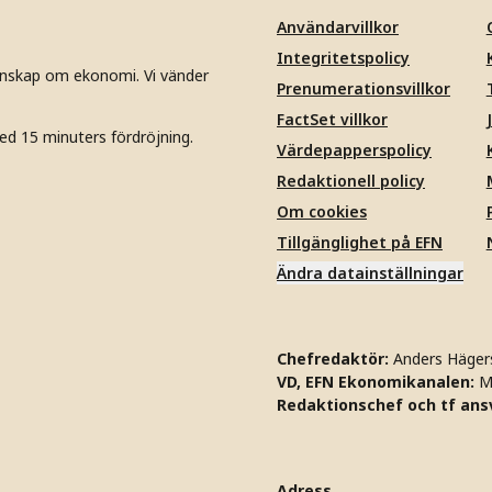
Användarvillkor
Integritetspolicy
unskap om ekonomi. Vi vänder
Prenumerationsvillkor
FactSet villkor
ed 15 minuters fördröjning.
Värdepapperspolicy
Redaktionell policy
Om cookies
Tillgänglighet på EFN
Ändra datainställningar
Chefredaktör:
Anders Häger
VD, EFN Ekonomikanalen:
M
Redaktionschef och tf ansv
Adress