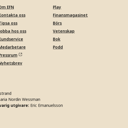
Om EFN
Play
Kontakta oss
Finansmagasinet
Tipsa oss
Börs
Jobba hos oss
Vetenskap
Kundservice
Bok
Medarbetare
Podd
Pressrum
Nyhetsbrev
strand
aria Nordin Wessman
arig utgivare:
Eric Emanuelsson