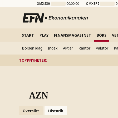
OMXS30
00:00:00
OMXSPI
0
START
PLAY
FINANSMAGASINET
BÖRS
VE
Börsen idag
Index
Aktier
Räntor
Valutor
Ka
TOPPNYHETER
:
AZN
Översikt
Historik