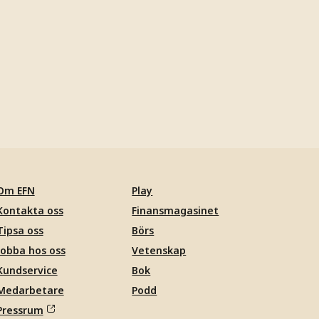
Om EFN
Play
Kontakta oss
Finansmagasinet
Tipsa oss
Börs
Jobba hos oss
Vetenskap
Kundservice
Bok
Medarbetare
Podd
Pressrum