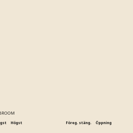
BROOM
ägst
Högst
Föreg. stäng.
Öppning