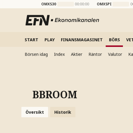
OMXS30
00:00:00
OMXSPI
0
START
PLAY
FINANSMAGASINET
BÖRS
VE
Börsen idag
Index
Aktier
Räntor
Valutor
Ka
BBROOM
Översikt
Historik