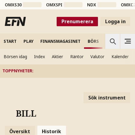
OMXS30
OMXSPI
NDX
OMXC
Prenumerera
Logga in
START
PLAY
FINANSMAGASINET
BÖRS
VETENSKAP
Börsen idag
Index
Aktier
Räntor
Valutor
Kalender
TOPPNYHETER
:
Sök instrument
BILL
Översikt
Historik