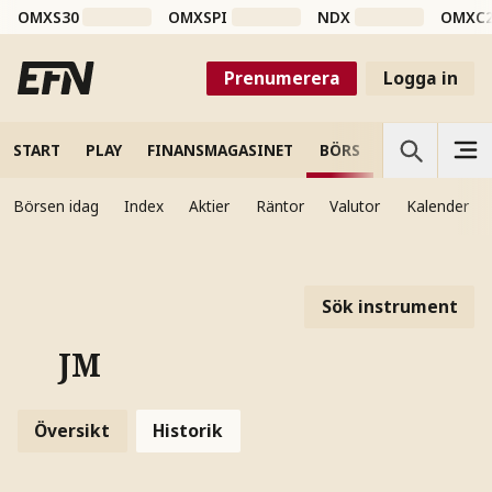
OMXS30
OMXSPI
NDX
OMXC
Prenumerera
Logga in
START
PLAY
FINANSMAGASINET
BÖRS
VETENSKAP
Börsen idag
Index
Aktier
Räntor
Valutor
Kalender
Sök instrument
JM
Översikt
Historik