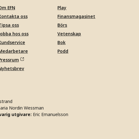
Om EFN
Play
Kontakta oss
Finansmagasinet
Tipsa oss
Börs
Jobba hos oss
Vetenskap
Kundservice
Bok
Medarbetare
Podd
Pressrum
Nyhetsbrev
strand
aria Nordin Wessman
arig utgivare:
Eric Emanuelsson