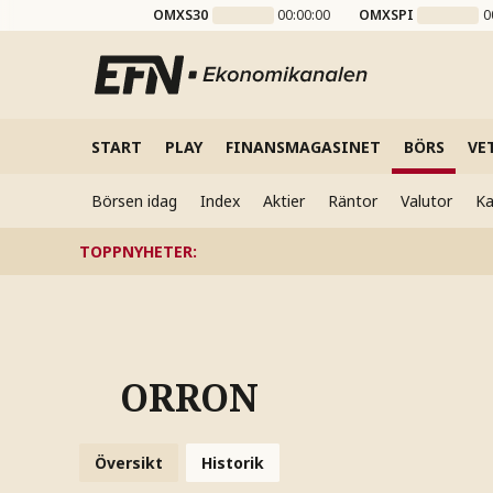
OMXS30
00:00:00
OMXSPI
0
START
PLAY
FINANSMAGASINET
BÖRS
VE
Börsen idag
Index
Aktier
Räntor
Valutor
Ka
TOPPNYHETER
:
ORRON
Översikt
Historik