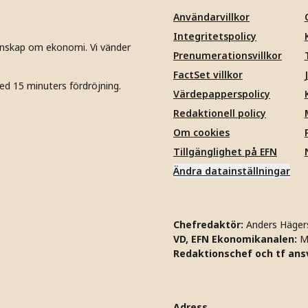
Användarvillkor
Integritetspolicy
unskap om ekonomi. Vi vänder
Prenumerationsvillkor
FactSet villkor
ed 15 minuters fördröjning.
Värdepapperspolicy
Redaktionell policy
Om cookies
Tillgänglighet på EFN
Ändra datainställningar
Chefredaktör:
Anders Häger
VD, EFN Ekonomikanalen:
M
Redaktionschef och tf ansv
Adress