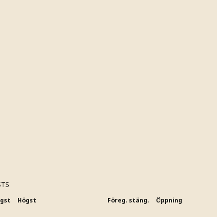
STS
ägst
Högst
Föreg. stäng.
Öppning