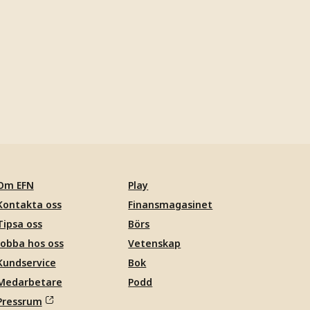
Om EFN
Play
Kontakta oss
Finansmagasinet
Tipsa oss
Börs
Jobba hos oss
Vetenskap
Kundservice
Bok
Medarbetare
Podd
Pressrum