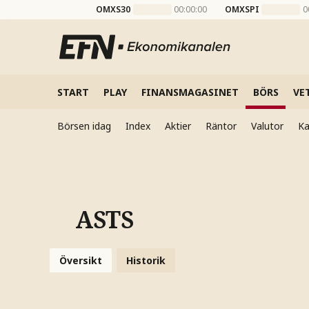
OMXS30
00:00:00
OMXSPI
0
START
PLAY
FINANSMAGASINET
BÖRS
VE
Börsen idag
Index
Aktier
Räntor
Valutor
Ka
ASTS
Översikt
Historik