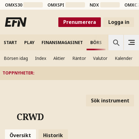
OMXS30
OMXSPI
NDX
OMXC
Prenumerera
Logga in
START
PLAY
FINANSMAGASINET
BÖRS
VETENSKAP
Börsen idag
Index
Aktier
Räntor
Valutor
Kalender
TOPPNYHETER
:
Sök instrument
CRWD
Översikt
Historik