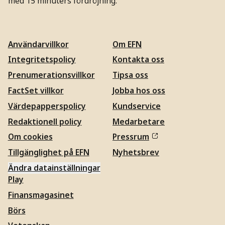
med 15 minuters fördröjning.
Användarvillkor
Om EFN
Integritetspolicy
Kontakta oss
Prenumerationsvillkor
Tipsa oss
FactSet villkor
Jobba hos oss
Värdepapperspolicy
Kundservice
Redaktionell policy
Medarbetare
Om cookies
Pressrum
Tillgänglighet på EFN
Nyhetsbrev
Ändra datainställningar
Play
Finansmagasinet
Börs