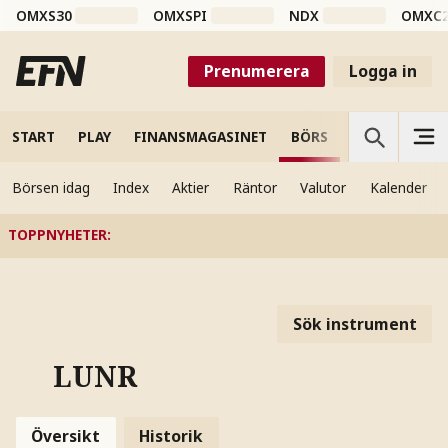
OMXS30
OMXSPI
NDX
OMXC
Prenumerera
Logga in
START
PLAY
FINANSMAGASINET
BÖRS
VETENSKAP
Börsen idag
Index
Aktier
Räntor
Valutor
Kalender
TOPPNYHETER
:
Sök instrument
LUNR
Översikt
Historik