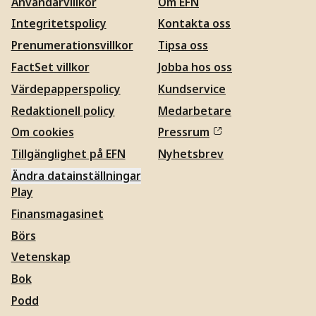
Användarvillkor
Om EFN
Integritetspolicy
Kontakta oss
Prenumerationsvillkor
Tipsa oss
FactSet villkor
Jobba hos oss
Värdepapperspolicy
Kundservice
Redaktionell policy
Medarbetare
Om cookies
Pressrum
Tillgänglighet på EFN
Nyhetsbrev
Ändra datainställningar
Play
Finansmagasinet
Börs
Vetenskap
Bok
Podd