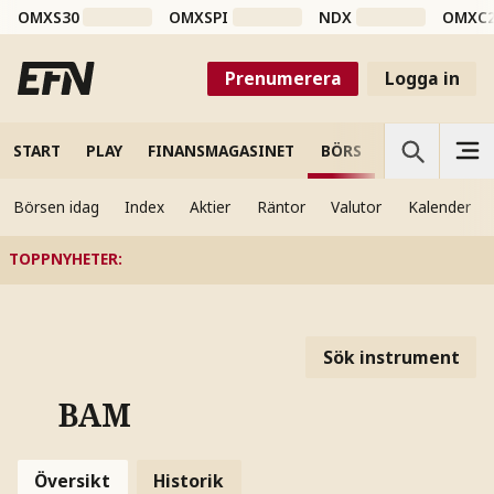
OMXS30
OMXSPI
NDX
OMXC
Prenumerera
Logga in
START
PLAY
FINANSMAGASINET
BÖRS
VETENSKAP
Börsen idag
Index
Aktier
Räntor
Valutor
Kalender
TOPPNYHETER
:
Sök instrument
BAM
Översikt
Historik