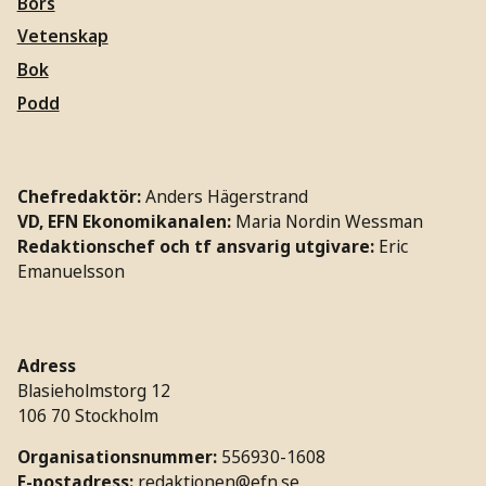
Börs
Vetenskap
Bok
Podd
Chefredaktör:
Anders Hägerstrand
VD, EFN Ekonomikanalen:
Maria Nordin Wessman
Redaktionschef och tf ansvarig utgivare:
Eric
Emanuelsson
Adress
Blasieholmstorg 12
106 70 Stockholm
Organisationsnummer:
556930-1608
E-postadress:
redaktionen@efn.se