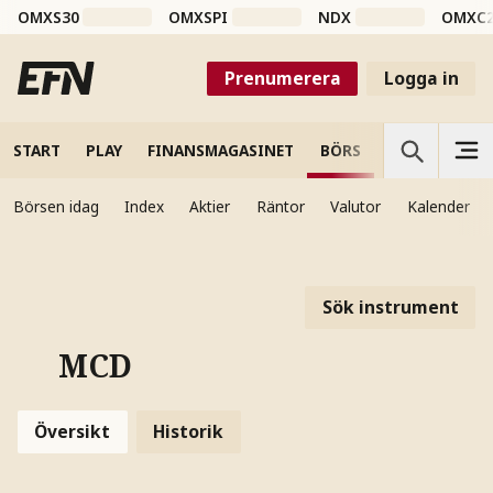
OMXS30
OMXSPI
NDX
OMXC
Prenumerera
Logga in
START
PLAY
FINANSMAGASINET
BÖRS
VETENSKAP
Börsen idag
Index
Aktier
Räntor
Valutor
Kalender
Sök instrument
MCD
Översikt
Historik