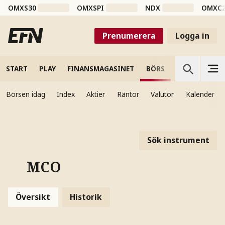
OMXS30
OMXSPI
NDX
OMXC
Prenumerera
Logga in
START
PLAY
FINANSMAGASINET
BÖRS
VETENSKAP
Börsen idag
Index
Aktier
Räntor
Valutor
Kalender
Sök instrument
MCO
Översikt
Historik