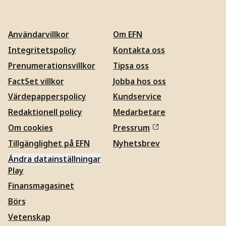
Användarvillkor
Om EFN
Integritetspolicy
Kontakta oss
Prenumerationsvillkor
Tipsa oss
FactSet villkor
Jobba hos oss
Värdepapperspolicy
Kundservice
Redaktionell policy
Medarbetare
Om cookies
Pressrum
Tillgänglighet på EFN
Nyhetsbrev
Ändra datainställningar
Play
Finansmagasinet
Börs
Vetenskap