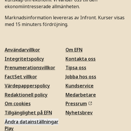
ekonomiintresserade allmänheten.
Marknadsinformation levereras av Infront. Kurser visas
med 15 minuters fördröjning.
Användarvillkor
Om EFN
Integritetspolicy
Kontakta oss
Prenumerationsvillkor
Tipsa oss
FactSet villkor
Jobba hos oss
Värdepapperspolicy
Kundservice
Redaktionell policy
Medarbetare
Om cookies
Pressrum
Tillgänglighet på EFN
Nyhetsbrev
Ändra datainställningar
Play