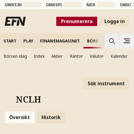
OMXS30
OMXSPI
NDX
OMXC
Prenumerera
Logga in
START
PLAY
FINANSMAGASINET
BÖRS
VETENSKAP
Börsen idag
Index
Aktier
Räntor
Valutor
Kalender
Sök instrument
NCLH
Översikt
Historik