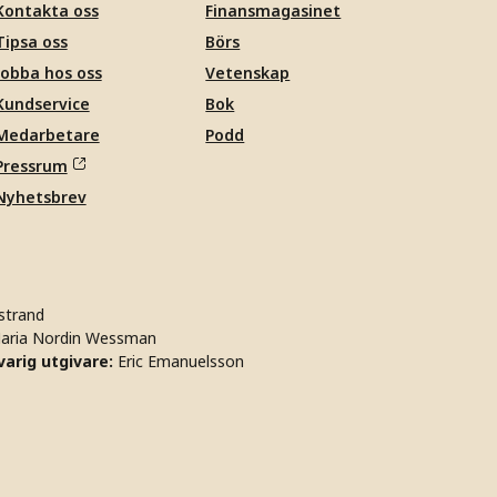
Kontakta oss
Finansmagasinet
Tipsa oss
Börs
Jobba hos oss
Vetenskap
Kundservice
Bok
Medarbetare
Podd
Pressrum
Nyhetsbrev
strand
aria Nordin Wessman
arig utgivare:
Eric Emanuelsson