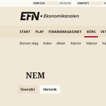
OMXS30
00:00:00
OMXSPI
0
START
PLAY
FINANSMAGASINET
BÖRS
VE
Börsen idag
Index
Aktier
Räntor
Valutor
Ka
NEM
Översikt
Historik