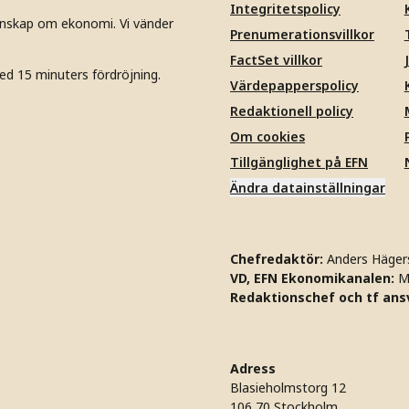
Integritetspolicy
unskap om ekonomi. Vi vänder
Prenumerationsvillkor
FactSet villkor
ed 15 minuters fördröjning.
Värdepapperspolicy
Redaktionell policy
Om cookies
Tillgänglighet på EFN
Ändra datainställningar
Chefredaktör:
Anders Häger
VD, EFN Ekonomikanalen:
M
Redaktionschef och tf ansv
Adress
Blasieholmstorg 12
106 70 Stockholm