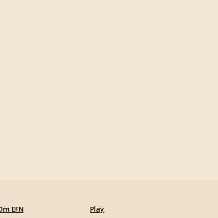
Om EFN
Play