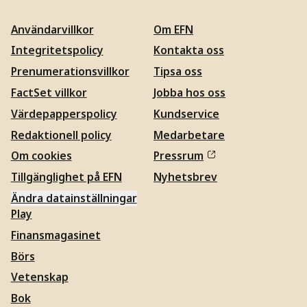
Användarvillkor
Om EFN
Integritetspolicy
Kontakta oss
Prenumerationsvillkor
Tipsa oss
FactSet villkor
Jobba hos oss
Värdepapperspolicy
Kundservice
Redaktionell policy
Medarbetare
Om cookies
Pressrum
Tillgänglighet på EFN
Nyhetsbrev
Ändra datainställningar
Play
Finansmagasinet
Börs
Vetenskap
Bok