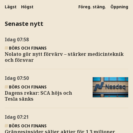
Lägst
Högst
Föreg. stäng.
Öppning
Senaste nytt
Idag
07:58
BÖRS OCH FINANS
Nolato gör nytt förvärv – stärker medicinteknik
och försvar
Idag
07:50
BÖRS OCH FINANS
Dagens rekar: SCA höjs och
Tesla sänks
Idag
07:21
BÖRS OCH FINANS
Grängesinsider säljer aktier för 1,3 miljoner