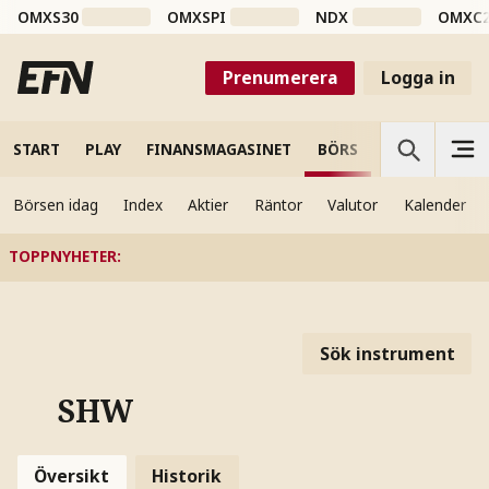
OMXS30
OMXSPI
NDX
OMXC
Prenumerera
Logga in
START
PLAY
FINANSMAGASINET
BÖRS
VETENSKAP
Börsen idag
Index
Aktier
Räntor
Valutor
Kalender
TOPPNYHETER
:
Sök instrument
SHW
Översikt
Historik