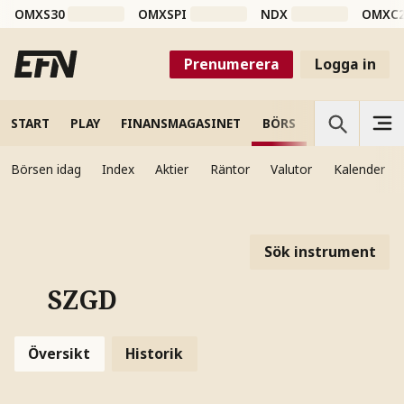
OMXS30
OMXSPI
NDX
OMXC
Prenumerera
Logga in
START
PLAY
FINANSMAGASINET
BÖRS
VETENSKAP
Börsen idag
Index
Aktier
Räntor
Valutor
Kalender
Sök instrument
SZGD
Översikt
Historik