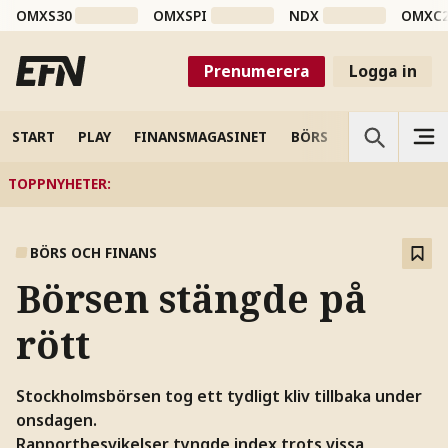
OMXS30
OMXSPI
NDX
OMXC
Prenumerera
Logga in
START
PLAY
FINANSMAGASINET
BÖRS
VETENSKAP
TOPPNYHETER
:
BÖRS OCH FINANS
Börsen stängde på
rött
Stockholmsbörsen tog ett tydligt kliv tillbaka under
onsdagen.
Rapportbesvikelser tyngde index trots vissa