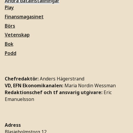
Ändra datainställningar
Play
Finansmagasinet
Börs
Vetenskap
Bok
Podd
Chefredaktör:
Anders Hägerstrand
VD, EFN Ekonomikanalen:
Maria Nordin Wessman
Redaktionschef och tf ansvarig utgivare:
Eric
Emanuelsson
Adress
Blasieholmstorg 12