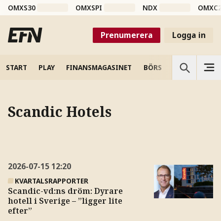
OMXS30
OMXSPI
NDX
OMXC
Prenumerera
Logga in
START
PLAY
FINANSMAGASINET
BÖRS
VETENSKAP
Scandic Hotels
2026-07-15
12:20
KVARTALSRAPPORTER
Scandic-vd:ns dröm: Dyrare
hotell i Sverige – ”ligger lite
efter”