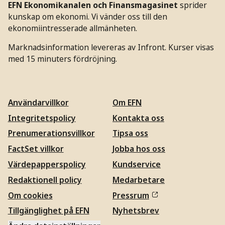
EFN Ekonomikanalen och Finansmagasinet
sprider
kunskap om ekonomi. Vi vänder oss till den
ekonomiintresserade allmänheten.
Marknadsinformation levereras av Infront. Kurser visas
med 15 minuters fördröjning.
Användarvillkor
Om EFN
Integritetspolicy
Kontakta oss
Prenumerationsvillkor
Tipsa oss
FactSet villkor
Jobba hos oss
Värdepapperspolicy
Kundservice
Redaktionell policy
Medarbetare
Om cookies
Pressrum
Tillgänglighet på EFN
Nyhetsbrev