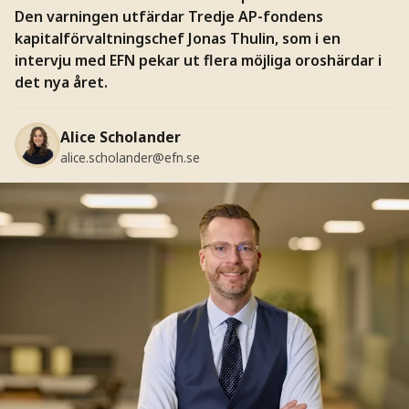
Den varningen utfärdar Tredje AP-fondens
kapitalförvaltningschef Jonas Thulin, som i en
intervju med EFN pekar ut flera möjliga oroshärdar i
det nya året.
Alice Scholander
alice.scholander@efn.se