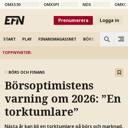
OMXS30
OMXSPI
NDX
OMXC
Prenumerera
Logga in
START
PLAY
FINANSMAGASINET
BÖRS
VETENSKAP
TOPPNYHETER
:
BÖRS OCH FINANS
Börsoptimistens
varning om 2026: ”En
torktumlare”
Nästa år kan bli en torktumlare på börs och marknad.