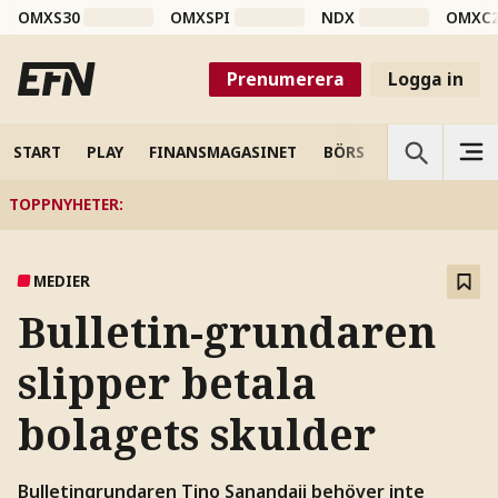
OMXS30
OMXSPI
NDX
OMXC
Prenumerera
Logga in
START
PLAY
FINANSMAGASINET
BÖRS
VETENSKAP
TOPPNYHETER
:
MEDIER
Bulletin-grundaren
slipper betala
bolagets skulder
Bulletingrundaren Tino Sanandaji behöver inte