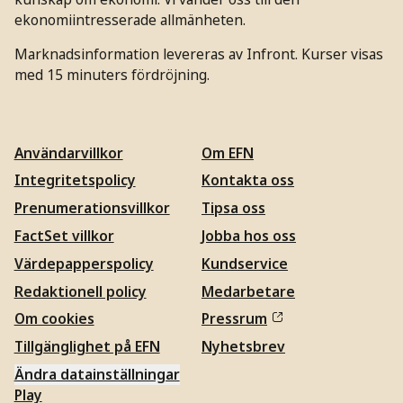
ekonomiintresserade allmänheten.
Marknadsinformation levereras av Infront. Kurser visas
med 15 minuters fördröjning.
Användarvillkor
Om EFN
Integritetspolicy
Kontakta oss
Prenumerationsvillkor
Tipsa oss
FactSet villkor
Jobba hos oss
Värdepapperspolicy
Kundservice
Redaktionell policy
Medarbetare
Om cookies
Pressrum
Tillgänglighet på EFN
Nyhetsbrev
Ändra datainställningar
Play