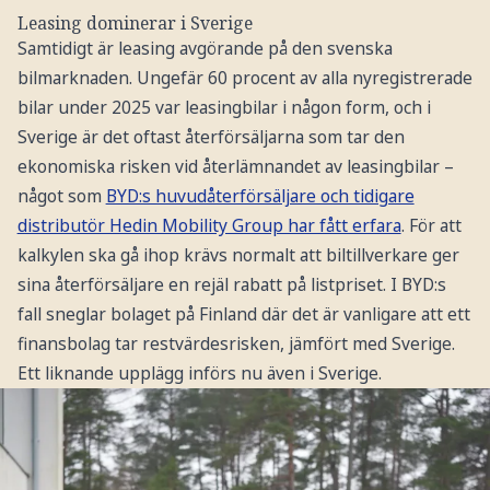
Leasing dominerar i Sverige
Samtidigt är leasing avgörande på den svenska
bilmarknaden. Ungefär 60 procent av alla nyregistrerade
bilar under 2025 var leasingbilar i någon form, och i
Sverige är det oftast återförsäljarna som tar den
ekonomiska risken vid återlämnandet av leasingbilar –
något som
BYD:s huvudåterförsäljare och tidigare
distributör Hedin Mobility Group har fått erfara
. För att
kalkylen ska gå ihop krävs normalt att biltillverkare ger
sina återförsäljare en rejäl rabatt på listpriset. I BYD:s
fall sneglar bolaget på Finland där det är vanligare att ett
finansbolag tar restvärdesrisken, jämfört med Sverige.
Ett liknande upplägg införs nu även i Sverige.