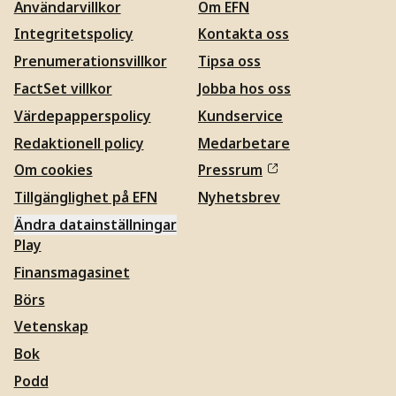
Användarvillkor
Om EFN
Integritetspolicy
Kontakta oss
Prenumerationsvillkor
Tipsa oss
FactSet villkor
Jobba hos oss
Värdepapperspolicy
Kundservice
Redaktionell policy
Medarbetare
Om cookies
Pressrum
Tillgänglighet på EFN
Nyhetsbrev
Ändra datainställningar
Play
Finansmagasinet
Börs
Vetenskap
Bok
Podd