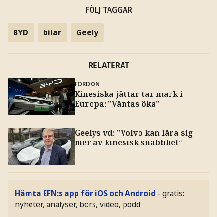
FÖLJ TAGGAR
BYD
bilar
Geely
RELATERAT
FORDON
Kinesiska jättar tar mark i
Europa: ”Väntas öka”
Geelys vd: ”Volvo kan lära sig
mer av kinesisk snabbhet”
Hämta EFN:s app för iOS och Android
- gratis:
nyheter, analyser, börs, video, podd