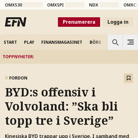
OMXS30
OMXSPI
NDX
OMXC
Prenumerera
Logga in
START
PLAY
FINANSMAGASINET
BÖRS
VETENSKAP
TOPPNYHETER
:
FORDON
BYD:s offensiv i
Volvoland: ”Ska bli
topp tre i Sverige”
Kinesiska BYD trappar upp i Sverige. I samband med