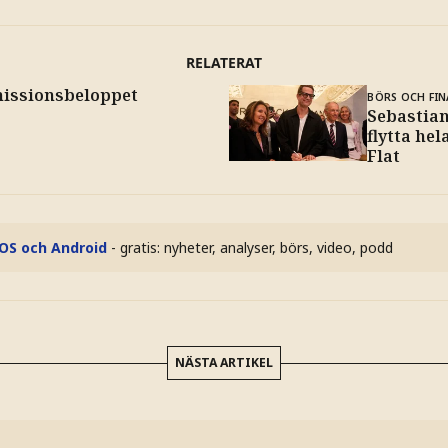
RELATERAT
emissionsbeloppet
BÖRS OCH FIN
Sebastian
flytta hel
Flat
iOS och Android
- gratis: nyheter, analyser, börs, video, podd
NÄSTA ARTIKEL