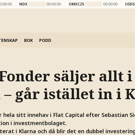
0:00:00
NDX
00:00:00
OMXC25
00:00:00
USDS
TENSKAP
BOK
PODD
Fonder säljer allt i
 – går istället in i
r hela sitt innehav i Flat Capital efter Sebastian 
ion i investmentbolaget.
sterat i Klarna och då blir det en dubbel investerin