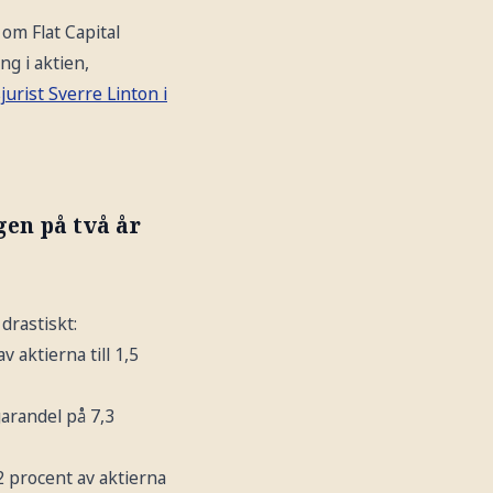
om Flat Capital
g i aktien,
urist Sverre Linton i
gen på två år
drastiskt:
v aktierna till 1,5
garandel på 7,3
2 procent av aktierna