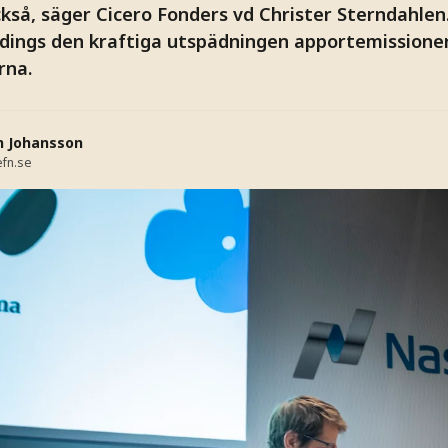
ckså, säger Cicero Fonders vd Christer Sterndahlen
ldings den kraftiga utspädningen apportemissione
rna.
n Johansson
fn.se