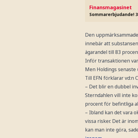
Finansmagasinet
Sommarerbjudande! 3
Den uppmärksammade ap
innebär att substansen 
ägarandel till 83 proce
Inför transaktionen va
Men Holdings senaste up
Till EFN förklarar vd:n 
– Det blir en dubbel inv
Sterndahlen vill inte 
procent för befintliga a
– Ibland kan det vara o
vissa risker. Det är in
kan man inte göra, sa