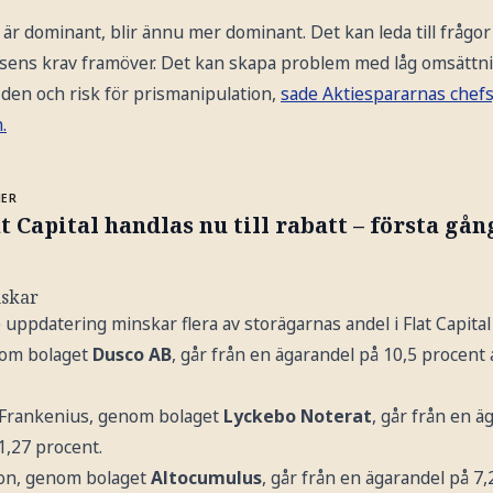
är dominant, blir ännu mer dominant. Det kan leda till frågor 
rsens krav framöver. Det kan skapa problem med låg omsättnin
 den och risk för prismanipulation,
sade Aktiespararnas chefsj
.
MER
t Capital handlas nu till rabatt – första gån
nskar
 uppdatering minskar flera av storägarnas andel i Flat Capital 
nom bolaget
Dusco AB
, går från en ägarandel på 10,5 procent a
 Frankenius, genom bolaget
Lyckebo Noterat
, går från en ä
 1,27 procent.
son, genom bolaget
Altocumulus
, går från en ägarandel på 7,