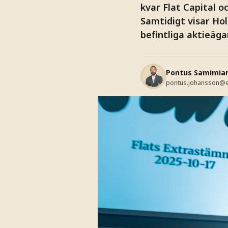
kvar Flat Capital o
Samtidigt visar Ho
befintliga aktieäga
Pontus Samimia
pontus.johansson@e