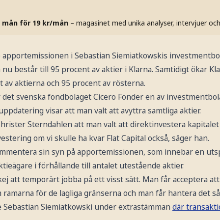
 mån för 19 kr/mån
– magasinet med unika analyser, intervjuer oc
portemissionen i Sebastian Siemiatkowskis investmentbola
nu består till 95 procent av aktier i Klarna. Samtidigt ökar 
nt av aktierna och 95 procent av rösterna.
r det svenska fondbolaget Cicero Fonder en av investmentbola
pdatering visar att man valt att avyttra samtliga aktier.
Christer Sterndahlen att man valt att direktinvestera kapitalet i
estering om vi skulle ha kvar Flat Capital också, säger han.
kommentera sin syn på apportemissionen, som innebar en uts
ktieägare i förhållande till antalet utestående aktier.
kej att temporärt jobba på ett visst sätt. Man får acceptera 
om ramarna för de lagliga gränserna och man får hantera det s
de Sebastian Siemiatkowski under extrastämman
där transakt