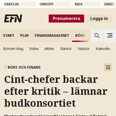
OMXS30
OMXSPI
NDX
OMXC
Prenumerera
Logga in
START
PLAY
FINANSMAGASINET
BÖRS
VETENSKAP
Börsen idag
Index
Aktier
Räntor
Valutor
Kalender
BÖRS OCH FINANS
Cint-chefer backar
efter kritik – lämnar
budkonsortiet