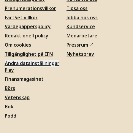
Prenumerationsvillkor
Tipsa oss
FactSet villkor
Jobba hos oss
Värdepapperspolicy
Kundservice
Redaktionell policy
Medarbetare
Om cookies
Pressrum
Tillgänglighet på EFN
Nyhetsbrev
Ändra datainställningar
Play
Finansmagasinet
Börs
Vetenskap
Bok
Podd