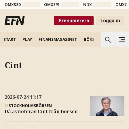
OMXS30
OMXSPI
NDX
OMXC
Prenumerera
Logga in
START
PLAY
FINANSMAGASINET
BÖRS
VETENSKAP
Cint
2026-07-24
11:17
STOCKHOLMSBÖRSEN
Då avnoteras Cint från börsen