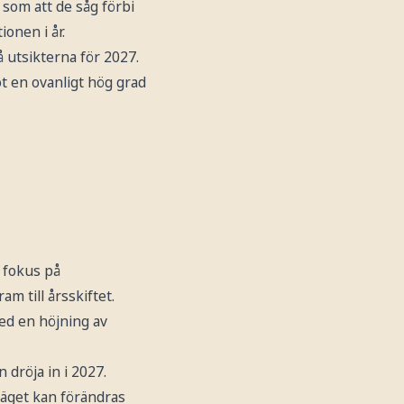
 som att de såg förbi
tionen i år.
 utsikterna för 2027.
t en ovanligt hög grad
 fokus på
m till årsskiftet.
med en höjning av
 dröja in i 2027.
läget kan förändras