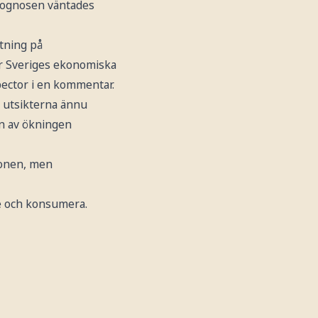
prognosen väntades
mtning på
r Sveriges ekonomiska
pector i en kommentar.
r utsikterna ännu
en av ökningen
ionen, men
e och konsumera.