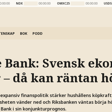
0:00:00
NDX
00:00:00
OMXC25
00:00:00
USDS
TENSKAP
BOK
PODD
 Bank: Svensk ek
 – då kan räntan h
 expansiv finanspolitik stärker hushållens köpkraft
ösheten vänder ned och Riksbanken väntas börja höj
 Bank i sin konjunkturprognos.