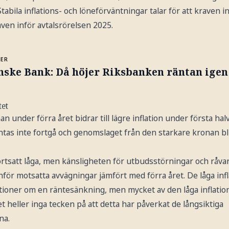
Stabila inflations- och löneförväntningar talar för att kraven i
aven inför avtalsrörelsen 2025.
MER
nske Bank: Då höjer Riksbanken räntan igen
tet
 under förra året bidrar till lägre inflation under första halvå
as inte fortgå och genomslaget från den starkare kronan blir
ortsatt låga, men känsligheten för utbudsstörningar och råvaru
nför motsatta avvägningar jämfört med förra året. De låga in
lationer om en räntesänkning, men mycket av den låga inflatione
 det heller inga tecken på att detta har påverkat de långsiktiga
na.