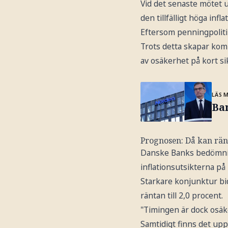
Vid det senaste mötet u
den tillfälligt höga infla
Eftersom penningpolitik
Trots detta skapar komb
av osäkerhet på kort sik
LÄS 
Ban
Prognosen: Då kan rän
Danske Banks bedömning
inflationsutsikterna på
Starkare konjunktur bid
räntan till 2,0 procent.
"Timingen är dock osäker
Samtidigt finns det upp