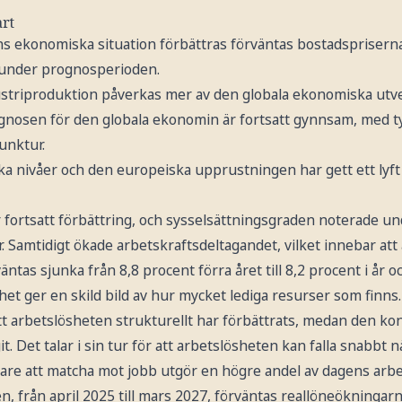
art
ns ekonomiska situation förbättras förväntas bostadspriserna
n under prognosperioden.
striproduktion påverkas mer av den globala ekonomiska utve
rognosen för den globala ekonomin är fortsatt gynnsam, med t
unktur.
ka nivåer och den europeiska upprustningen har gett ett lyft
fortsatt förbättring, och sysselsättningsgraden noterade und
år. Samtidigt ökade arbetskraftsdeltagandet, vilket innebar att
tas sjunka från 8,8 procent förra året till 8,2 procent i år oc
het ger en skild bild av hur mycket lediga resurser som finns.
tt arbetslösheten strukturellt har förbättrats, medan den ko
t. Det talar i sin tur för att arbetslösheten kan falla snabbt 
tare att matcha mot jobb utgör en högre andel av dagens arbe
n, från april 2025 till mars 2027, förväntas reallöneökningarna