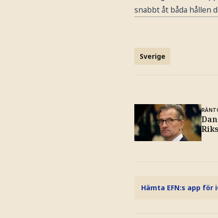
snabbt åt båda hållen 
Sverige
RÄNT
Dan
Rik
Hämta EFN:s app för 