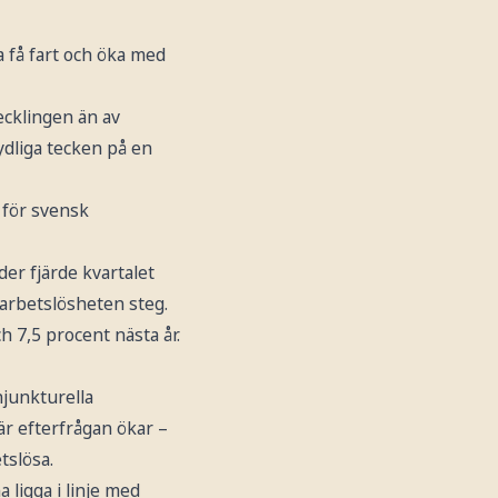
 få fart och öka med
cklingen än av
ydliga tecken på en
 för svensk
er fjärde kvartalet
 arbetslösheten steg.
h 7,5 procent nästa år.
njunkturella
när efterfrågan ökar –
tslösa.
 ligga i linje med