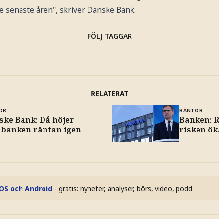
de senaste åren", skriver Danske Bank.
FÖLJ TAGGAR
RELATERAT
OR
RÄNTOR
ske Bank: Då höjer
Banken: R
sbanken räntan igen
risken ök
iOS och Android
- gratis: nyheter, analyser, börs, video, podd