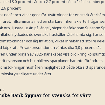
a med 3,0 procent i år och 2,7 procent nästa år. I december
 2,6 procent.
t nedåt och vi ser goda förutsättningar för en stark återhä
 året. Tillsammans med en starkare inhemsk efterfrågan se
tisk oro, ljusare ut än på länge", säger chefekonom Susanne S
inflation lyckades de svenska hushållen återhämta sig. I år se
komstökningar och låg inflation, vilket innebär att större del
ad köpkraft. Privatkonsumtionen väntas öka 3,0 procent i år.
sen under början av 2026 har skapat viss oro kring konsumt
arit gynnsam och hushållens sparplaner har inte förändrats.
omstökningar hushållen möjlighet att både öka sitt sparand
minska ytterligare under året.
MER
nske Bank öppnar för svenska förvärv