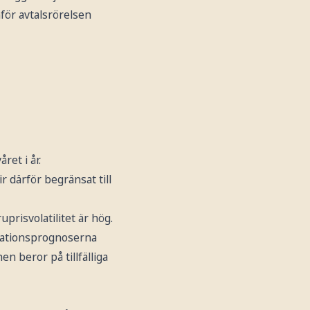
nför avtalsrörelsen
ret i år.
 därför begränsat till
prisvolatilitet är hög.
flationsprognoserna
n beror på tillfälliga