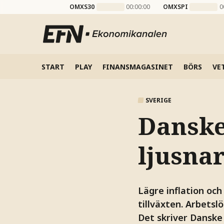
OMXS30
00:00:00
OMXSPI
0
START
PLAY
FINANSMAGASINET
BÖRS
VE
SVERIGE
Danske
ljusnar
Lägre inflation och
tillväxten. Arbetsl
Det skriver Danske