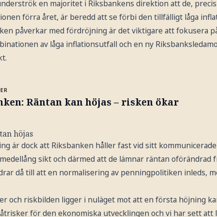
nderströk en majoritet i Riksbankens direktion att de, precis
tionen förra året, är beredd att se förbi den tillfälligt låga infla
en påverkar med fördröjning är det viktigare att fokusera på
inationen av låga inflationsutfall och en ny Riksbanksledamo
t.
MER
ken: Räntan kan höjas – risken ökar
tan höjas
 är dock att Riksbanken håller fast vid sitt kommunicerade
 medellång sikt och därmed att de lämnar räntan oförändrad fra
rar då till att en normalisering av penningpolitiken inleds, 
 och riskbilden ligger i nuläget mot att en första höjning kan
åtrisker för den ekonomiska utvecklingen och vi har sett att 