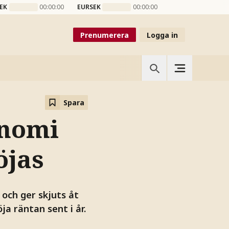
EK
00:00:00
EURSEK
00:00:00
Prenumerera
Logga in
Spara
onomi
öjas
 och ger skjuts åt
a räntan sent i år.