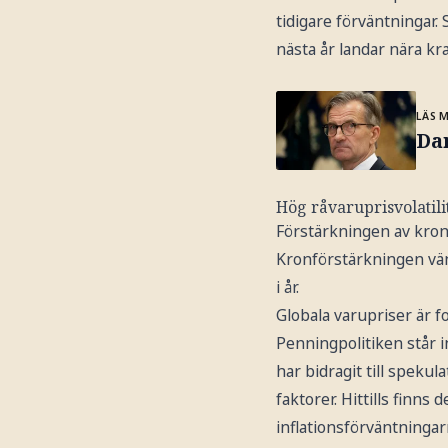
tidigare förväntningar. 
nästa år landar nära kr
LÄS 
Da
Hög råvaruprisvolatili
Förstärkningen av kronan
Kronförstärkningen vänt
i år.
Globala varupriser är f
Penningpolitiken står i
har bidragit till speku
faktorer. Hittills finns
inflationsförväntningar