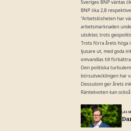
Sveriges BNP väntas ök
BNP öka 2,8 respektive
"Arbetslösheten har vän
arbetsmarknaden under
utsikter, trots geopoli
Trots förra årets höga 
ljusare ut, med goda in
omvandlas till förbättr
Den politiska turbulen
börsutvecklingen har v
Dessutom ger årets ink
Räntekvoten kan också 
LÄS 
Da