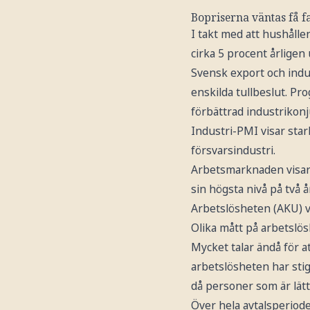
Bopriserna väntas få f
I takt med att hushålle
cirka 5 procent årlige
Svensk export och indu
enskilda tullbeslut. P
förbättrad industrikonj
Industri-PMI visar star
försvarsindustri.
Arbetsmarknaden visar 
sin högsta nivå på två 
Arbetslösheten (AKU) vän
Olika mått på arbetslös
Mycket talar ändå för a
arbetslösheten har stigi
då personer som är lät
Över hela avtalsperiode