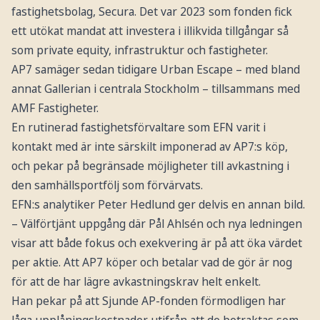
fastighetsbolag, Secura. Det var 2023 som fonden fick
ett utökat mandat att investera i illikvida tillgångar så
som private equity, infrastruktur och fastigheter.
AP7 samäger sedan tidigare Urban Escape – med bland
annat Gallerian i centrala Stockholm – tillsammans med
AMF Fastigheter.
En rutinerad fastighetsförvaltare som EFN varit i
kontakt med är inte särskilt imponerad av AP7:s köp,
och pekar på begränsade möjligheter till avkastning i
den samhällsportfölj som förvärvats.
EFN:s analytiker Peter Hedlund ger delvis en annan bild.
– Välförtjänt uppgång där Pål Ahlsén och nya ledningen
visar att både fokus och exekvering är på att öka värdet
per aktie. Att AP7 köper och betalar vad de gör är nog
för att de har lägre avkastningskrav helt enkelt.
Han pekar på att Sjunde AP-fonden förmodligen har
låga upplåningskostnader utifrån att de betraktas som