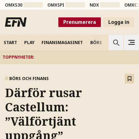
OMXS30
OMXSPI
NDX
OMXC
Prenumerera
Logga in
START
PLAY
FINANSMAGASINET
BÖRS
VETENSKAP
TOPPNYHETER
:
BÖRS OCH FINANS
Därför rusar
Castellum:
”Välförtjänt
uppgång”