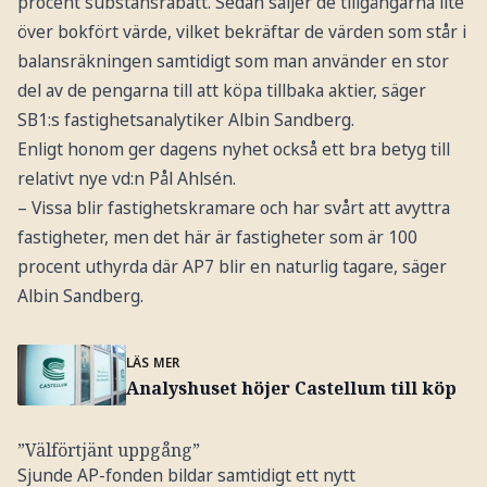
procent substansrabatt. Sedan säljer de tillgångarna lite
över bokfört värde, vilket bekräftar de värden som står i
balansräkningen samtidigt som man använder en stor
del av de pengarna till att köpa tillbaka aktier, säger
SB1:s fastighetsanalytiker Albin Sandberg.
Enligt honom ger dagens nyhet också ett bra betyg till
relativt nye vd:n Pål Ahlsén.
– Vissa blir fastighetskramare och har svårt att avyttra
fastigheter, men det här är fastigheter som är 100
procent uthyrda där AP7 blir en naturlig tagare, säger
Albin Sandberg.
LÄS MER
Analyshuset höjer Castellum till köp
”Välförtjänt uppgång”
Sjunde AP-fonden bildar samtidigt ett nytt