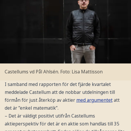
Castellums vd Pål Ahlsén.
Foto: Lisa Mattisson
I samband med rapporten för det fjärde kvartalet
meddelade Castellum att de nobbar utdelningen till
förmån för just återköp av aktier
med argumentet
att
det är ”enkel matematik”.
– Det är väldigt positivt utifrån Castellums
aktieperspektiv för det är en aktie som handlas till 35