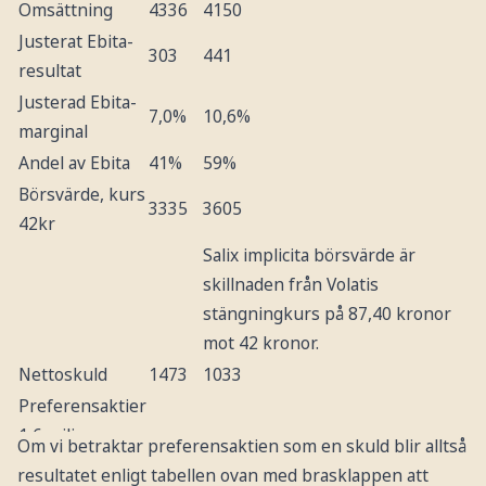
Omsättning
4336
4150
Justerat Ebita-
303
441
resultat
Justerad Ebita-
7,0%
10,6%
marginal
Andel av Ebita
41%
59%
Börsvärde, kurs
3335
3605
42kr
Salix implicita börsvärde är
skillnaden från Volatis
stängningkurs på 87,40 kronor
mot 42 kronor.
Nettoskuld
1473
1033
Preferensaktier
1,6 miljoner
Om vi betraktar preferensaktien som en skuld blir alltså
aktier x
1003
0
resultatet enligt tabellen ovan med brasklappen att