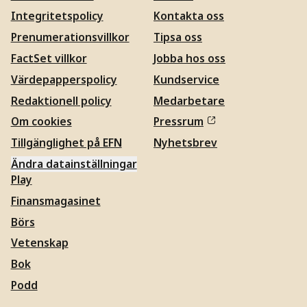
Integritetspolicy
Kontakta oss
Prenumerationsvillkor
Tipsa oss
FactSet villkor
Jobba hos oss
Värdepapperspolicy
Kundservice
Redaktionell policy
Medarbetare
Om cookies
Pressrum
Tillgänglighet på EFN
Nyhetsbrev
Ändra datainställningar
Play
Finansmagasinet
Börs
Vetenskap
Bok
Podd