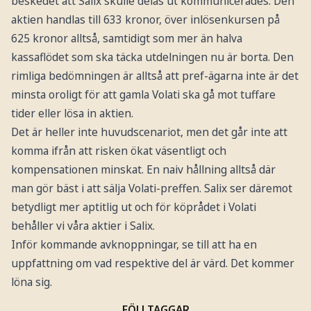
beskedet att Salix skulle delas ut kommunicerades. Den
aktien handlas till 633 kronor, över inlösenkursen på
625 kronor alltså, samtidigt som mer än halva
kassaflödet som ska täcka utdelningen nu är borta. Den
rimliga bedömningen är alltså att pref-ägarna inte är det
minsta oroligt för att gamla Volati ska gå mot tuffare
tider eller lösa in aktien.
Det är heller inte huvudscenariot, men det går inte att
komma ifrån att risken ökat väsentligt och
kompensationen minskat. En naiv hållning alltså där
man gör bäst i att sälja Volati-preffen. Salix ser däremot
betydligt mer aptitlig ut och för köprådet i Volati
behåller vi våra aktier i Salix.
Inför kommande avknoppningar, se till att ha en
uppfattning om vad respektive del är värd. Det kommer
löna sig.
FÖLJ TAGGAR