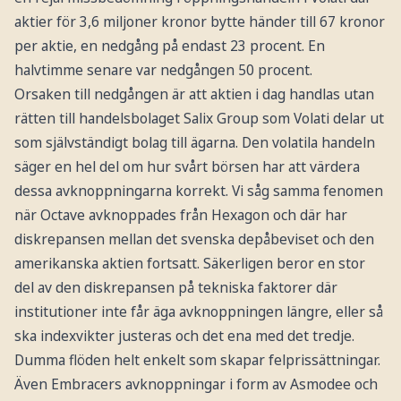
aktier för 3,6 miljoner kronor bytte händer till 67 kronor
per aktie, en nedgång på endast 23 procent. En
halvtimme senare var nedgången 50 procent.
Orsaken till nedgången är att aktien i dag handlas utan
rätten till handelsbolaget Salix Group som Volati delar ut
som självständigt bolag till ägarna. Den volatila handeln
säger en hel del om hur svårt börsen har att värdera
dessa avknoppningarna korrekt. Vi såg samma fenomen
när Octave avknoppades från Hexagon och där har
diskrepansen mellan det svenska depåbeviset och den
amerikanska aktien fortsatt. Säkerligen beror en stor
del av den diskrepansen på tekniska faktorer där
institutioner inte får äga avknoppningen längre, eller så
ska indexvikter justeras och det ena med det tredje.
Dumma flöden helt enkelt som skapar felprissättningar.
Även Embracers avknoppningar i form av Asmodee och