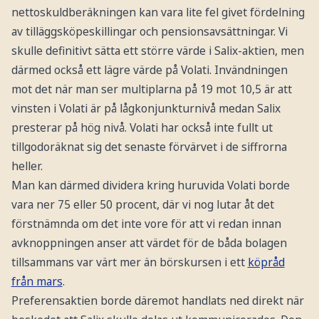
inlösenkurs
nettoskuldberäkningen kan vara lite fel givet fördelning
625 kr.
av tilläggsköpeskillingar och pensionsavsättningar. Vi
Summa
skulle definitivt sätta ett större värde i Salix-aktien, men
2476
1033
nettoskuld
därmed också ett lägre värde på Volati. Invändningen
EV (Börsvärde
mot det när man ser multiplarna på 19 mot 10,5 är att
5811
4638
+nettoskuld)
vinsten i Volati är på lågkonjunkturnivå medan Salix
EV/ebita
19,2
10,5
presterar på hög nivå. Volati har också inte fullt ut
tillgodoräknat sig det senaste förvärvet i de siffrorna
heller.
Man kan därmed dividera kring huruvida Volati borde
vara ner 75 eller 50 procent, där vi nog lutar åt det
förstnämnda om det inte vore för att vi redan innan
avknoppningen anser att värdet för de båda bolagen
tillsammans var värt mer än börskursen i ett
köpråd
från mars
.
Preferensaktien borde däremot handlats ned direkt när