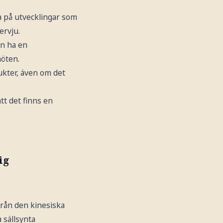
 på utvecklingar som
ervju.
an ha en
möten.
dukter, även om det
tt det finns en
ig
från den kinesiska
 sällsynta