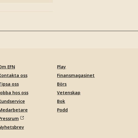
Om EFN
Play
Kontakta oss
Finansmagasinet
Tipsa oss
Börs
Jobba hos oss
Vetenskap
Kundservice
Bok
Medarbetare
Podd
Pressrum
Nyhetsbrev