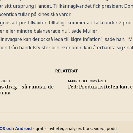
r sitt ursprung i landet. Tillkännagivandet fick president Do
centiga tullar på kinesiska varor.
os att pristillväxten tillfälligt kommer att falla under 2 proc
mer eller mindre balanserade nu", sade Muller.
 svagare kan det också leda till lägre inflation", sade han. "
onen från handelstvister och ekonomin kan återhämta sig snab
RELATERAT
KRIGET
MAKRO OCH OMVÄRLD
as drag – så rundar de
Fed: Produktiviteten kan e
larna
iOS och Android
- gratis: nyheter, analyser, börs, video, podd