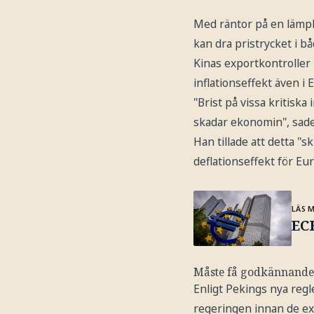
Med räntor på en lämp
kan dra pristrycket i b
Kinas exportkontroller 
inflationseffekt även i
"Brist på vissa kritiska
skadar ekonomin", sade
Han tillade att detta "s
deflationseffekt för Eur
LÄS 
ECB
Måste få godkännande
Enligt Pekings nya regl
regeringen innan de ex