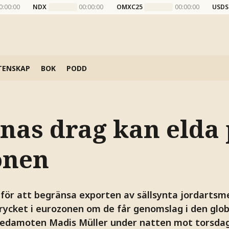
0:00:00
NDX
00:00:00
OMXC25
00:00:00
USDS
TENSKAP
BOK
PODD
inas drag kan elda
onen
 för att begränsa exporten av sällsynta jordartsm
rycket i eurozonen om de får genomslag i den glo
ledamoten Madis Müller under natten mot torsdag