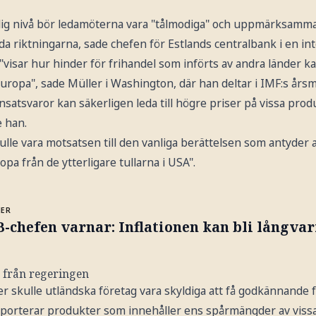
lig nivå bör ledamöterna vara "tålmodiga" och uppmärksamma
åda riktningarna, sade chefen för Estlands centralbank i en int
"visar hur hinder för frihandel som införts av andra länder k
 Europa", sade Müller i Washington, där han deltar i IMF:s års
 insatsvaror kan säkerligen leda till högre priser på vissa pro
 han.
kulle vara motsatsen till den vanliga berättelsen som antyder a
opa från de ytterligare tullarna i USA".
MER
-chefen varnar: Inflationen kan bli långvar
 från regeringen
er skulle utländska företag vara skyldiga att få godkännande 
porterar produkter som innehåller ens spårmängder av vissa