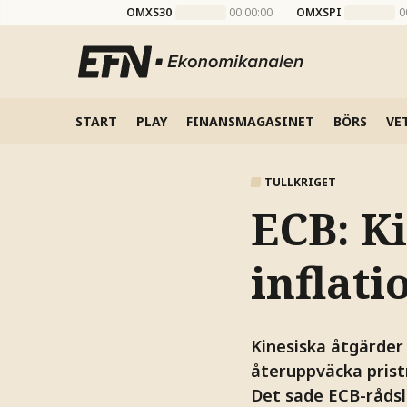
OMXS30
00:00:00
OMXSPI
0
START
PLAY
FINANSMAGASINET
BÖRS
VE
TULLKRIGET
ECB: K
inflati
Kinesiska åtgärder
återuppväcka prist
Det sade ECB-råds