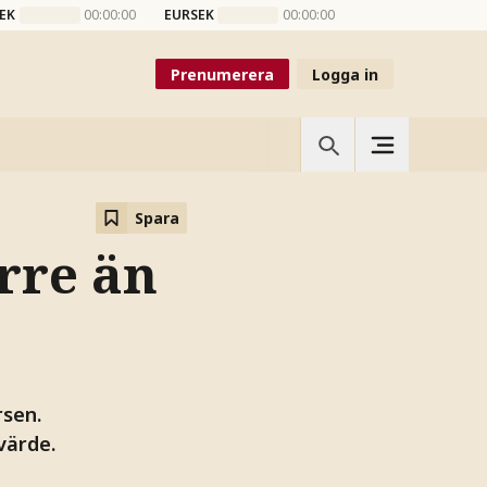
EK
00:00:00
EURSEK
00:00:00
Prenumerera
Logga in
Spara
örre än
sen.
värde.