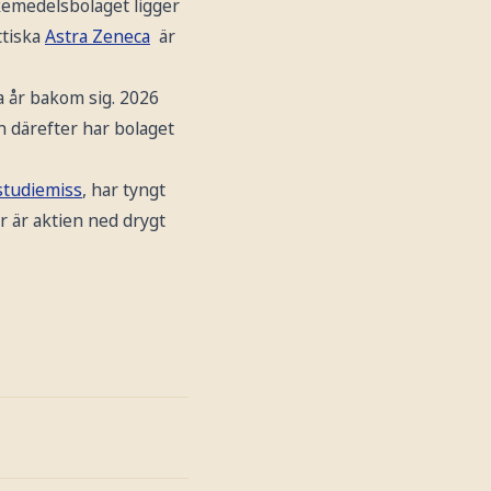
kemedelsbolaget ligger
ttiska
Astra Zeneca
är
 år bakom sig. 2026
n därefter har bolaget
studiemiss
, har tyngt
r är aktien ned drygt