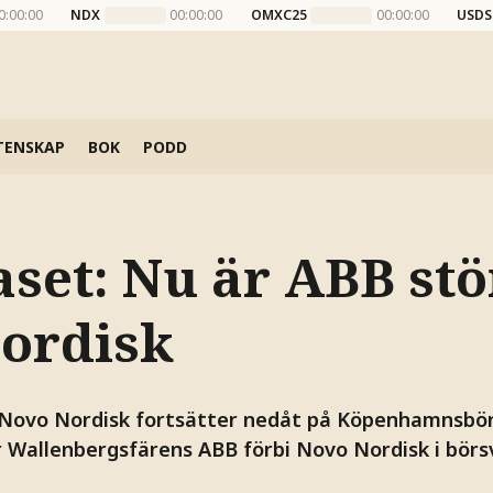
0:00:00
NDX
00:00:00
OMXC25
00:00:00
USDS
TENSKAP
BOK
PODD
aset: Nu är ABB st
ordisk
Novo Nordisk fortsätter nedåt på Köpenhamnsbör
 Wallenbergsfärens ABB förbi Novo Nordisk i börs