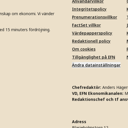
Användarvillkor
Integritetspolicy
unskap om ekonomi. Vi vänder
Prenumerationsvillkor
FactSet villkor
ed 15 minuters fördröjning.
Värdepapperspolicy
Redaktionell policy
Om cookies
Tillgänglighet på EFN
Ändra datainställningar
Chefredaktör:
Anders Häger
VD, EFN Ekonomikanalen:
M
Redaktionschef och tf ansv
Adress
Blasieholmstorg 12