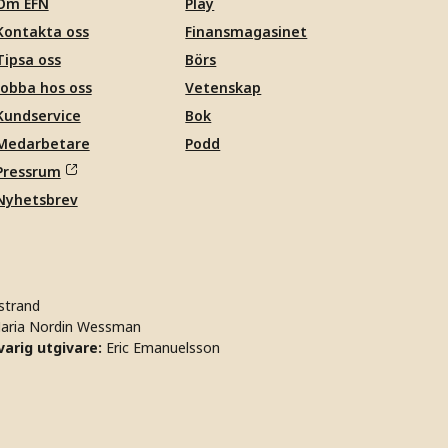
Om EFN
Play
Kontakta oss
Finansmagasinet
Tipsa oss
Börs
Jobba hos oss
Vetenskap
Kundservice
Bok
Medarbetare
Podd
Pressrum
Nyhetsbrev
strand
aria Nordin Wessman
arig utgivare:
Eric Emanuelsson