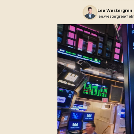
Lee Westergren
lee.westergren@efn