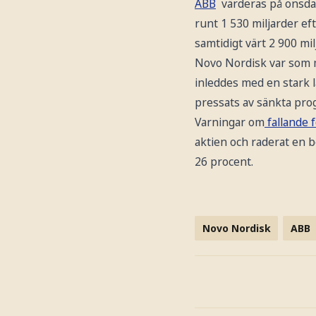
ABB
värderas på onsdag
runt 1 530 miljarder ef
samtidigt värt 2 900 m
Novo Nordisk var som m
inleddes med en stark 
pressats av sänkta pr
Varningar om
fallande f
aktien och raderat en b
26 procent.
Novo Nordisk
ABB