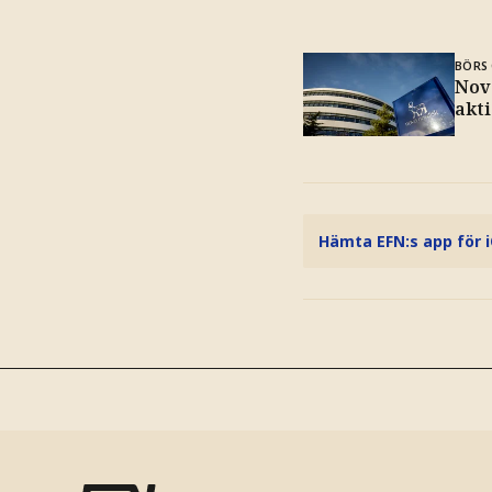
BÖRS 
Nov
akti
Hämta EFN:s app för 