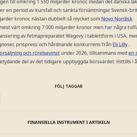
en till omkring 1 550 miljarder kronor, medan det danska lä
ter en period av kursfall och sänkta förväntningar. Svensk-bri
iljarder kronor, nästan dubbelt så mycket som
Novo Nordisk
.
est värt omkring 7 000 miljarder kronor men har några tuffa
lansering av fetmapreparatet Wegovy i tablettform i USA, me
ognoser, prispress och hårdnande konkurrens från
Eli Lilly
.
örsäljning och rörelsevinst
under 2026, tillsammans med
en 
etydande del av det tidigare uppbyggda börsvärdet. Hittills i å
FÖLJ TAGGAR
FINANSIELLA INSTRUMENT I ARTIKELN