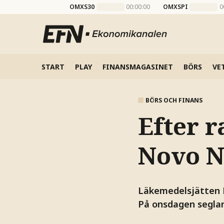
OMXS30
00:00:00
OMXSPI
0
START
PLAY
FINANSMAGASINET
BÖRS
VE
BÖRS OCH FINANS
Efter r
Novo N
Läkemedelsjätten 
På onsdagen seglar