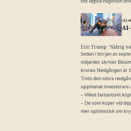
sitt lägsta någonsin eft
LÄS 
AI-
Eric Trump: ”Aldrig va
Sedan i början av septe
miljarder, skriver Bloo
kronor. Nedgången är til
Trots den stora nedgång
uppmanat investerare a
– Vilket fantastiskt köpt
– De som köper vid dipp
mer optimistisk om kry