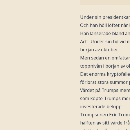
Under sin presidentka
Och han höll löftet när 
Han lanserade bland an
Act”. Under sin tid vid 
början av oktober.
Men sedan en omfattand
toppnivån i början av ok
Det enorma kryptofalle
förlorat stora summor p
Värdet på Trumps memco
som köpte Trumps memec
investerade belopp.
Trumpsonen Eric Trumps
hälften av sitt värde f