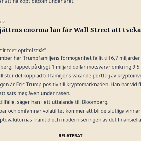
er att ha köpt bitcoin under året.
MER
jättens enorma lån får Wall Street att tveka
rit mer optimistisk”
mber har Trumpfamiljens förmögenhet fallit till 6,7 miljarder 
mberg. Tappet på drygt 1 miljard dollar motsvarar omkring 9,5
l stor del kopplad till familjens växande portfölj av kryptoinv
en är Eric Trump positiv till kryptomarknaden. Han har vid fle
tt sats mer, även under rasen.
illfälle, säger han i ett uttalande till Bloomberg.
ar och omfamnar volatilitet kommer att bli de slutliga vinnarna
ptovalutornas framtid och moderniseringen av det finansiella
RELATERAT