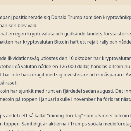
mpanj positionerade sig Donald Trump som den kryptovänliga
han sen blev vald.
nat en egen kryptovaluta och godkände landets första större
makten har kryptovalutan Bitcoin haft ett rejält rally och nådd
e likvidationsvåg utlöstes den 10 oktober har kryptovalutan 
tober, då valutan nådde en 126 000 dollar, handlas bitcoin nu f
t har inte bara dragit med sig investerare och småsparare. 
å raset.
in har sjunkit med runt en fjärdedel sedan augusti. Det in
oin på toppen i januari skulle i november ha förlorat nästa
 andel i ett så kallat ”mining-företag” som utvinner bitcoin
rån toppen. Samtidigt är aktierna i Trumps sociala medieföre