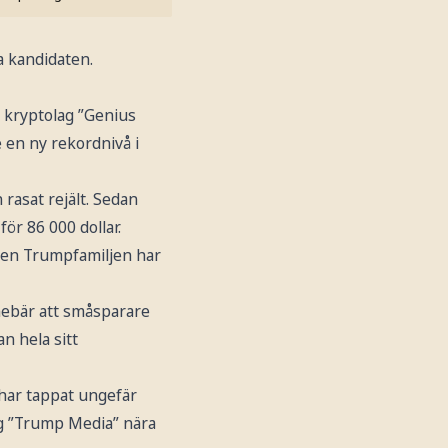
 kandidaten.
 kryptolag ”Genius
e en ny rekordnivå i
rasat rejält. Sedan
ör 86 000 dollar.
Även Trumpfamiljen har
nebär att småsparare
n hela sitt
 har tappat ungefär
tag ”Trump Media” nära