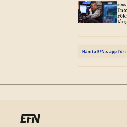
BÖRS 
Eno
rök
lån
Hämta EFN:s app för 