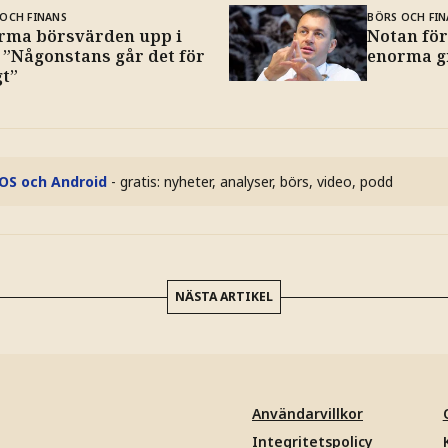
OCH FINANS
BÖRS OCH FIN
rma börsvärden upp i
Notan för
: ”Någonstans går det för
enorma gr
gt”
iOS och Android
- gratis: nyheter, analyser, börs, video, podd
NÄSTA ARTIKEL
Användarvillkor
Integritetspolicy