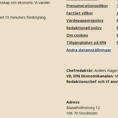
unskap om ekonomi. Vi vänder
Prenumerationsvillkor
FactSet villkor
ed 15 minuters fördröjning.
Värdepapperspolicy
Redaktionell policy
Om cookies
Tillgänglighet på EFN
Ändra datainställningar
Chefredaktör:
Anders Häger
VD, EFN Ekonomikanalen:
M
Redaktionschef och tf ansv
Adress
Blasieholmstorg 12
106 70 Stockholm