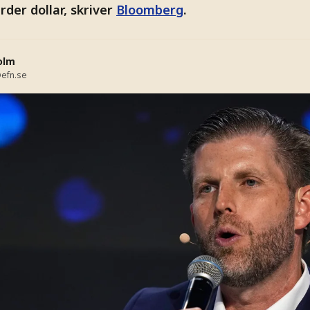
arder dollar, skriver
Bloomberg
.
olm
efn.se