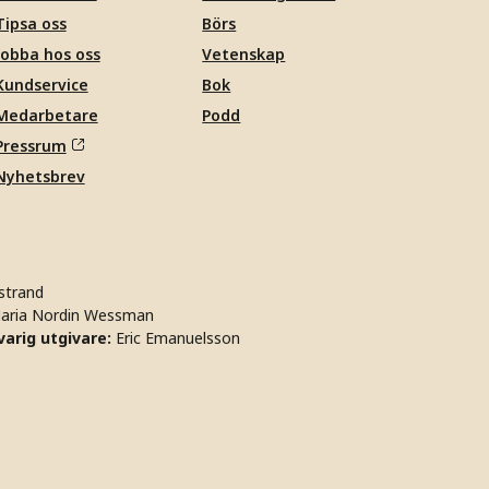
Tipsa oss
Börs
Jobba hos oss
Vetenskap
Kundservice
Bok
Medarbetare
Podd
Pressrum
Nyhetsbrev
strand
aria Nordin Wessman
arig utgivare:
Eric Emanuelsson