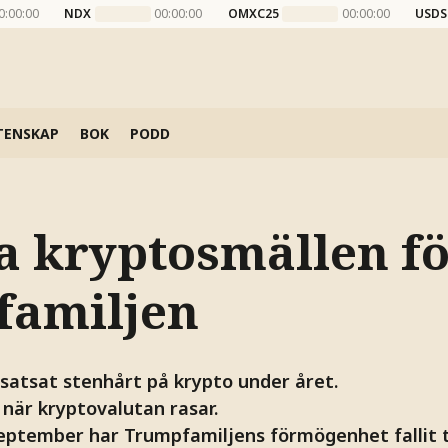
0:00:00
NDX
00:00:00
OMXC25
00:00:00
USDS
TENSKAP
BOK
PODD
 kryptosmällen f
amiljen
satsat stenhårt på krypto under året.
a när kryptovalutan rasar.
eptember har Trumpfamiljens förmögenhet fallit ti