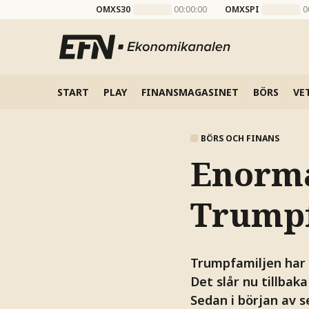
OMXS30
00:00:00
OMXSPI
0
START
PLAY
FINANSMAGASINET
BÖRS
VE
BÖRS OCH FINANS
Enorma
Trumpf
Trumpfamiljen har 
Det slår nu tillbak
Sedan i början av s