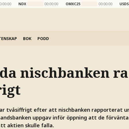
0:00:00
NDX
00:00:00
OMXC25
00:00:00
USDS
TENSKAP
BOK
PODD
da nischbanken ra
rigt
ar tvåsiffrigt efter att nischbanken rapporterat u
landsbanken uppgav inför öppning att de förvänta
t aktien skulle falla.