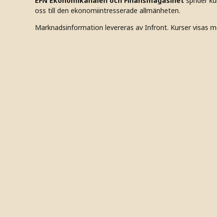
EFN Ekonomikanalen och Finansmagasinet
sprider k
oss till den ekonomiintresserade allmänheten.
Marknadsinformation levereras av Infront. Kurser visas m