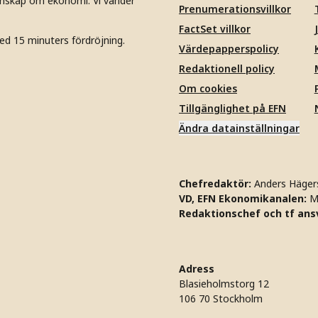
unskap om ekonomi. Vi vänder
Prenumerationsvillkor
FactSet villkor
ed 15 minuters fördröjning.
Värdepapperspolicy
Redaktionell policy
Om cookies
Tillgänglighet på EFN
Ändra datainställningar
Chefredaktör:
Anders Häger
VD, EFN Ekonomikanalen:
M
Redaktionschef och tf ansv
Adress
Blasieholmstorg 12
106 70 Stockholm