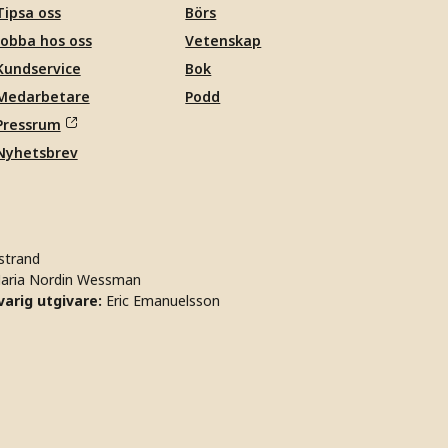
Tipsa oss
Börs
Jobba hos oss
Vetenskap
Kundservice
Bok
Medarbetare
Podd
Pressrum
Nyhetsbrev
strand
aria Nordin Wessman
arig utgivare:
Eric Emanuelsson