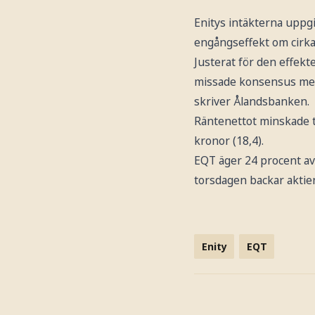
Enitys intäkterna uppgic
engångseffekt om cirka 
Justerat för den effekt
missade konsensus med
skriver Ålandsbanken.
Räntenettot minskade ti
kronor (18,4).
EQT äger 24 procent av
torsdagen backar aktien
Enity
EQT