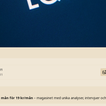
11
:11
 mån för 19 kr/mån
– magasinet med unika analyser, intervjuer oc