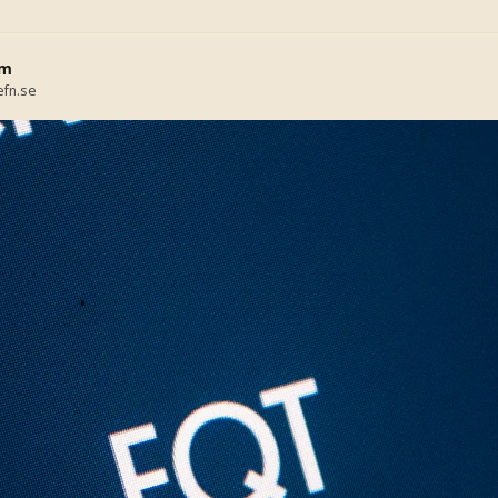
lm
fn.se