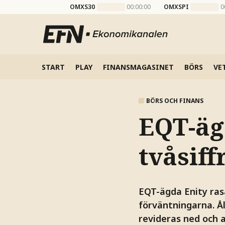
OMXS30
00:00:00
OMXSPI
0
START
PLAY
FINANSMAGASINET
BÖRS
VE
BÖRS OCH FINANS
EQT-äg
tvåsiff
EQT-ägda Enity ras
förväntningarna. Å
revideras ned och at