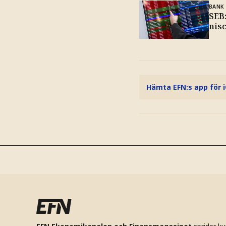
BANK
SEB:
nis
Hämta EFN:s app för 