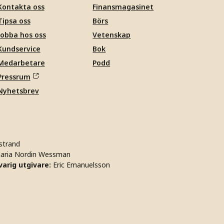
Kontakta oss
Finansmagasinet
Tipsa oss
Börs
Jobba hos oss
Vetenskap
Kundservice
Bok
Medarbetare
Podd
Pressrum
Nyhetsbrev
strand
aria Nordin Wessman
arig utgivare:
Eric Emanuelsson