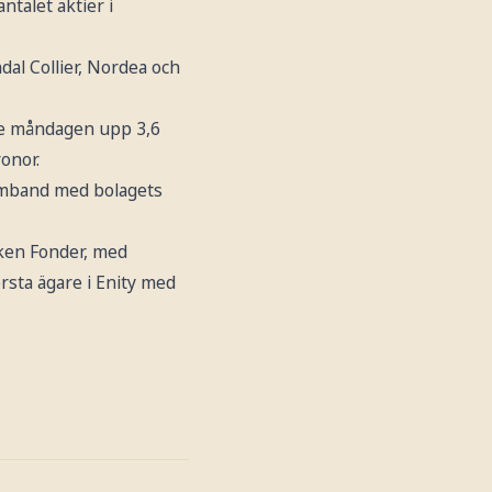
ntalet aktier i
dal Collier, Nordea och
ade måndagen upp 3,6
ronor.
samband med bolagets
ken Fonder, med
rsta ägare i Enity med