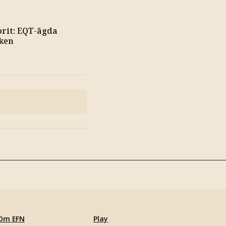
orit: EQT-ägda
ken
Om EFN
Play