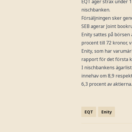
EQT äger strax under 12
nischbanken.
Försäljningen sker geno
SEB agerar Joint bookru
Enity sattes på börsen
procent till 72 kronor, 
Enity, som har varumär
rapport för det första kv
I nischbankens ägarli
innehav om 8,9 respekt
6,3 procent av aktierna.
EQT
Enity