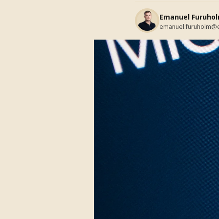
Emanuel Furuho
emanuel.furuholm@e