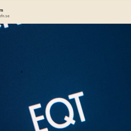
lm
fn.se