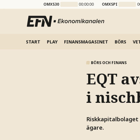
OMXS30
00:00:00
OMXSPI
0
START
PLAY
FINANSMAGASINET
BÖRS
VE
BÖRS OCH FINANS
EQT avs
i nisc
Riskkapitalbolaget 
ägare.