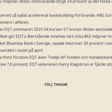
 miljoner aktier, motsvarande drygt 24 procent av det totala a
m ett så kallat accelererat bookbuilding-förfarande. ABG Sun
nners i affären.
 av EQT sommaren 2025 till kursen 57 kronor. Aktien avslut
vilket gör EQT:s återstående innehav värt cirka 862 miljoner k
ket Bluestep Bank i Sverige, rasade med över 20 procent i 
artalet i slutet på april.
sta finns förutom EQT även Tredje AP-fonden och Handelsban
ive 7,0 procent. EQT-veteranen Harry Klagsbrun är fjärde stö
FÖLJ TAGGAR