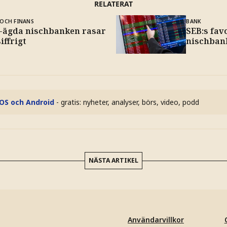
RELATERAT
OCH FINANS
BANK
-ägda nischbanken rasar
SEB:s fav
iffrigt
nischban
iOS och Android
- gratis: nyheter, analyser, börs, video, podd
NÄSTA ARTIKEL
Användarvillkor