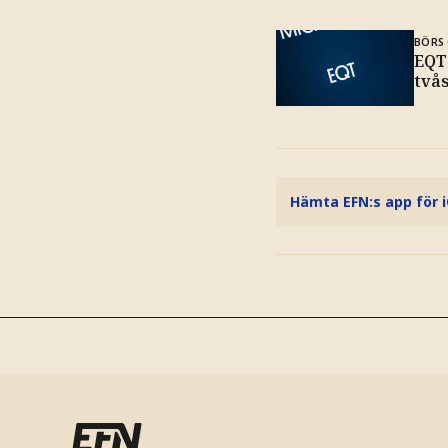
BÖRS 
EQT
tvås
Hämta EFN:s app för 