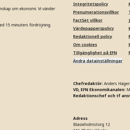
Integritetspolicy
unskap om ekonomi. Vi vänder
Prenumerationsvillkor
FactSet villkor
ed 15 minuters fördröjning.
Värdepapperspolicy
Redaktionell policy
Om cookies
Tillgänglighet på EFN
Ändra datainställningar
Chefredaktör:
Anders Häger
VD, EFN Ekonomikanalen:
M
Redaktionschef och tf ansv
Adress
Blasieholmstorg 12