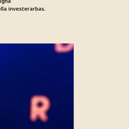
mögna
lla investerarbas.