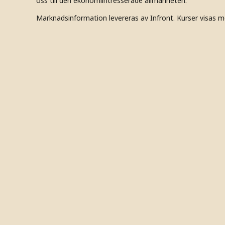
oss till den ekonomiintresserade allmänheten.
Marknadsinformation levereras av Infront. Kurser visas m