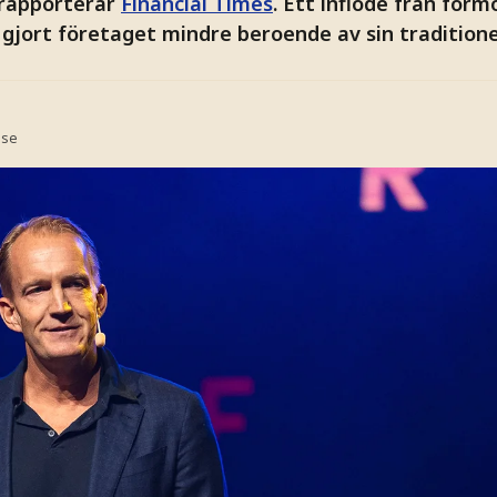
 rapporterar
Financial Times
. Ett inflöde från för
gjort företaget mindre beroende av sin traditione
.se