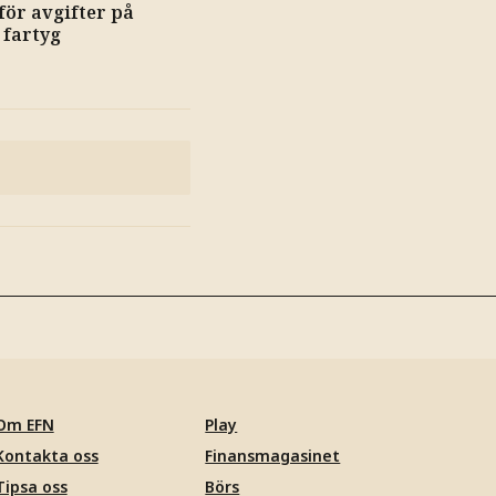
ör avgifter på
 fartyg
Om EFN
Play
Kontakta oss
Finansmagasinet
Tipsa oss
Börs