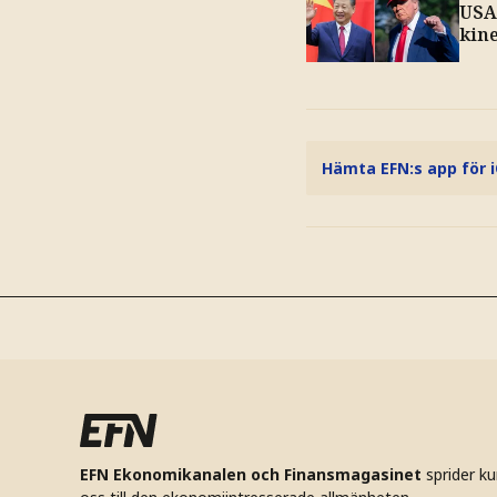
USA 
kine
Hämta EFN:s app för 
EFN Ekonomikanalen och Finansmagasinet
sprider k