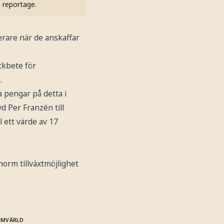
h reportage.
terare när de anskaffar
ckbete för
.
a pengar på detta i
 Per Franzén till
l ett värde av 17
norm tillväxtmöjlighet
OMVÄRLD