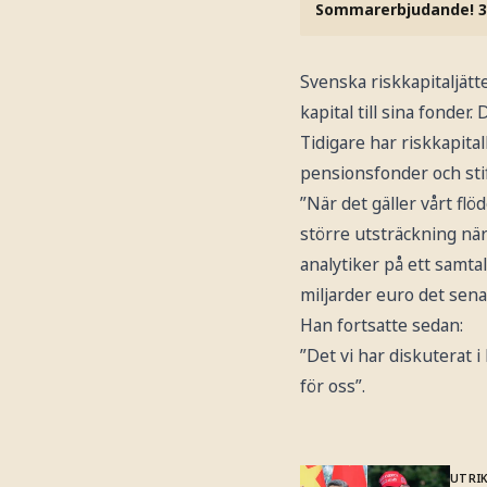
Sommarerbjudande! 3
Svenska riskkapitaljätte
kapital till sina fonder
Tidigare har riskkapita
pensionsfonder och stif
”När det gäller vårt flö
större utsträckning nä
analytiker på ett samtal
miljarder euro det sena
Han fortsatte sedan:
”Det vi har diskuterat 
för oss”.
UTRI