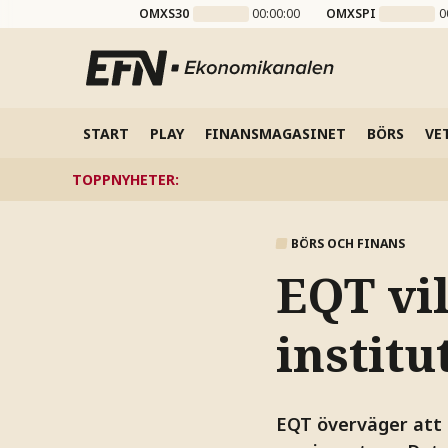
OMXS30
00:00:00
OMXSPI
0
START
PLAY
FINANSMAGASINET
BÖRS
VE
TOPPNYHETER
:
BÖRS OCH FINANS
EQT vil
institu
EQT överväger att t