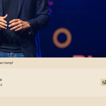
han Hampf
58
58