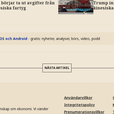
börjar ta ut avgifter från
Trump inf
siska fartyg
kinesiska
iOS och Android
- gratis: nyheter, analyser, börs, video, podd
NÄSTA ARTIKEL
Användarvillkor
Integritetspolicy
unskap om ekonomi. Vi vänder
Prenumerationsvillkor