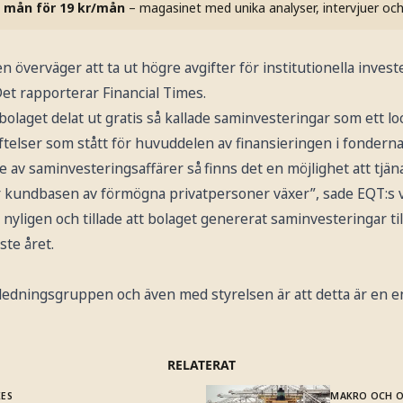
 mån för 19 kr/mån
– magasinet med unika analyser, intervjuer oc
n överväger att ta ut högre avgifter för institutionella inves
. Det rapporterar Financial Times.
lbolaget delat ut gratis så kallade saminvesteringar som ett lo
telser som stått för huvuddelen av finansieringen i fonderna
de av saminvesteringsaffärer så finns det en möjlighet att tjän
r kundbasen av förmögna privatpersoner växer”, sade EQT:s vd
 nyligen och tillade att bolaget genererat saminvesteringar til
ste året.
i ledningsgruppen och även med styrelsen är att detta är en e
RELATERAT
KES
MAKRO OCH 