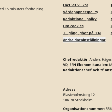
FactSet villkor
ed 15 minuters fördröjning.
Värdepapperspolicy
Redaktionell policy
Om cookies
Tillgänglighet på EFN
Ändra datainställningar
Chefredaktör:
Anders Häger
VD, EFN Ekonomikanalen:
M
Redaktionschef och tf ansv
Adress
Blasieholmstorg 12
106 70 Stockholm
Organisationsnummer:
556