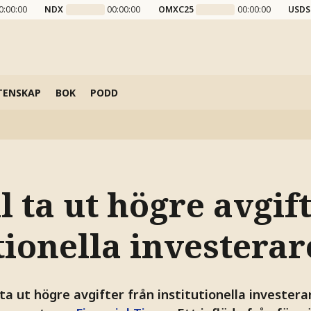
0:00:00
NDX
00:00:00
OMXC25
00:00:00
USDS
TENSKAP
BOK
PODD
l ta ut högre avgif
tionella investerar
a ut högre avgifter från institutionella investerar