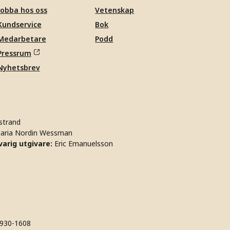
Jobba hos oss
Vetenskap
Kundservice
Bok
Medarbetare
Podd
Pressrum
Nyhetsbrev
strand
aria Nordin Wessman
arig utgivare:
Eric Emanuelsson
930-1608