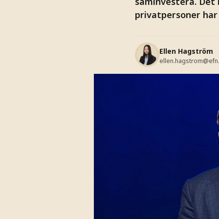
saminvestera. Det
privatpersoner har 
Ellen Hagström
ellen.hagstrom@efn