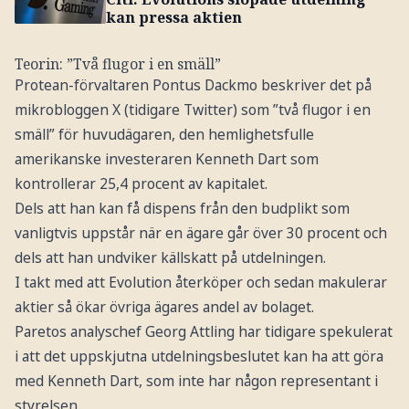
kan pressa aktien
Teorin: ”Två flugor i en smäll”
Protean-förvaltaren Pontus Dackmo beskriver det på
mikrobloggen X (tidigare Twitter) som ”två flugor i en
smäll” för huvudägaren, den hemlighetsfulle
amerikanske investeraren Kenneth Dart som
kontrollerar 25,4 procent av kapitalet.
Dels att han kan få dispens från den budplikt som
vanligtvis uppstår när en ägare går över 30 procent och
dels att han undviker källskatt på utdelningen.
I takt med att Evolution återköper och sedan makulerar
aktier så ökar övriga ägares andel av bolaget.
Paretos analyschef Georg Attling har tidigare spekulerat
i att det uppskjutna utdelningsbeslutet kan ha att göra
med Kenneth Dart, som inte har någon representant i
styrelsen.