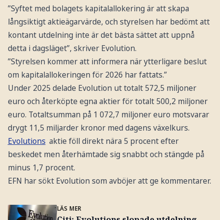
”Syftet med bolagets kapitalallokering är att skapa
långsiktigt aktieägarvärde, och styrelsen har bedömt att
kontant utdelning inte är det bästa sättet att uppnå
detta i dagsläget”, skriver Evolution.
”Styrelsen kommer att informera när ytterligare beslut
om kapitalallokeringen för 2026 har fattats.”
Under 2025 delade Evolution ut totalt 572,5 miljoner
euro och återköpte egna aktier för totalt 500,2 miljoner
euro. Totaltsumman på 1 072,7 miljoner euro motsvarar
drygt 11,5 miljarder kronor med dagens växelkurs.
Evolutions
aktie föll direkt nära 5 procent efter
beskedet men återhämtade sig snabbt och stängde på
minus 1,7 procent.
EFN har sökt Evolution som avböjer att ge kommentarer.
LÄS MER
Citi: Evolutions slopade utdelning