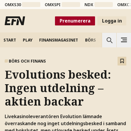
OMXS30
OMXSPI
NDX
OMXC
Prenumerera
Logga in
START
PLAY
FINANSMAGASINET
BÖRS
VETENSKAP
BÖRS OCH FINANS
Evolutions besked:
Ingen utdelning –
aktien backar
Livekasinoleverantören Evolution lämnade
överraskande nog inget utdelningsbesked i samband
med bokslutet, men utlovade besked under årets