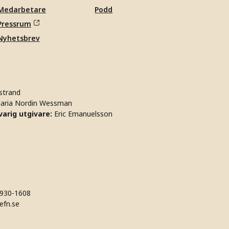
Medarbetare
Podd
Pressrum
Nyhetsbrev
strand
aria Nordin Wessman
arig utgivare:
Eric Emanuelsson
930-1608
efn.se