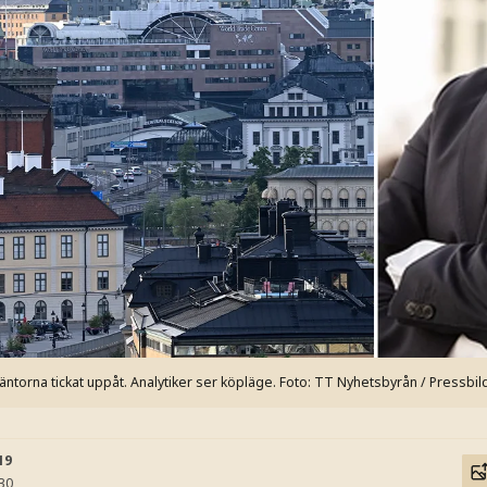
äntorna tickat uppåt. Analytiker ser köpläge.
Foto: TT Nyhetsbyrån / Pressbil
19
:30