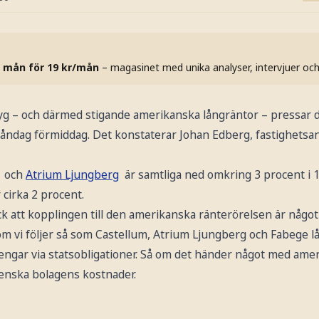
 mån för 19 kr/mån
– magasinet med unika analyser, intervjuer oc
yg – och därmed stigande amerikanska långräntor – pressar 
åndag förmiddag. Det konstaterar Johan Edberg, fastighetsan
och
Atrium Ljungberg
är samtliga ned omkring 3 procent i 
cirka 2 procent.
 att kopplingen till den amerikanska ränterörelsen är något 
om vi följer så som Castellum, Atrium Ljungberg och Fabege l
ngar via statsobligationer. Så om det händer något med amer
venska bolagens kostnader.