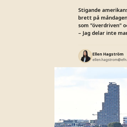
Stigande amerikans
brett på måndagen.
som "överdriven" oc
– Jag delar inte ma
Ellen Hagström
ellen.hagstrom@efn