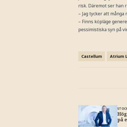
risk. Däremot ser han r
– Jag tycker att många 
– Finns köpläge generel
pessimistiska syn på vi
Castellum
Atrium 
STOC
Hög
på 