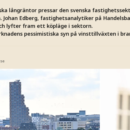
ka långräntor pressar den svenska fastighetssekt
 Johan Edberg, fastighetsanalytiker på Handelsba
h lyfter fram ett köpläge i sektorn.
rknadens pessimistiska syn på vinsttillväxten i br
.se