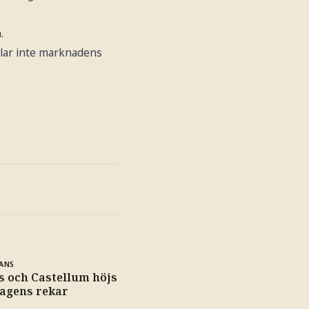
.
delar inte marknadens
ANS
 och Castellum höjs
dagens rekar