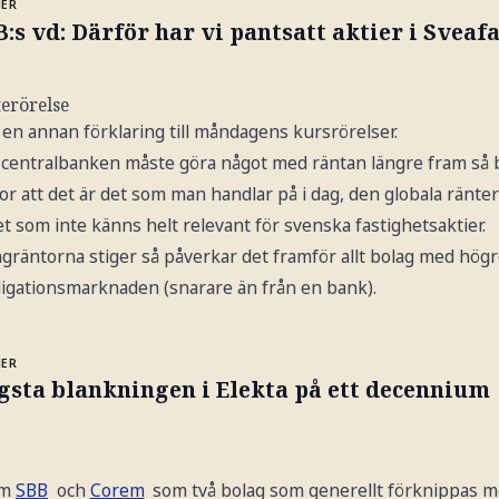
MER
:s vd: Därför har vi pantsatt aktier i Sveaf
erörelse
m en annan förklaring till måndagens kursrörelser.
entralbanken måste göra något med räntan längre fram så b
 tror att det är det som man handlar på i dag, den globala ränt
t som inte känns helt relevant för svenska fastighetsaktier.
gräntorna stiger så påverkar det framför allt bolag med högr
ligationsmarknaden (snarare än från en bank).
MER
gsta blankningen i Elekta på ett decennium
am
SBB
och
Corem
som två bolag som generellt förknippas me