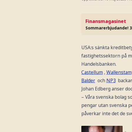
Finansmagasinet
Sommarerbjudande! 3
USA:s sänkta kreditbet
fastighetssektorn på m
Handelsbanken.
Castellum
,
Wallenstam
Balder
och
NP3
backar 
Johan Edberg anser dock
– Våra svenska bolag s
pengar utan svenska pe
påverkar inte det de s