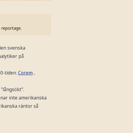
h reportage.
den svenska
alytiker på
10-tiden.
Corem
,
"långsökt".
ånar inte amerikanska
ikanska räntor så