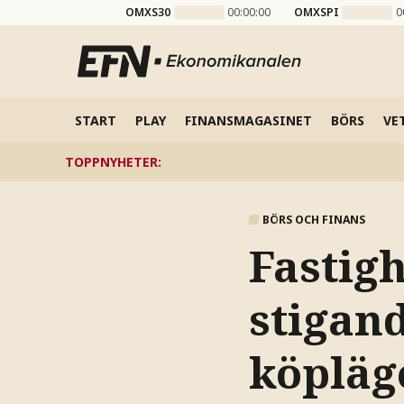
OMXS30
00:00:00
OMXSPI
0
START
PLAY
FINANSMAGASINET
BÖRS
VE
TOPPNYHETER
:
BÖRS OCH FINANS
Fastig
stigan
köpläg