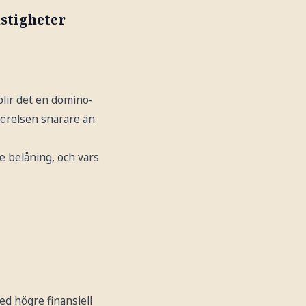
astigheter
lir det en domino-
erörelsen snarare än
e belåning, och vars
d högre finansiell