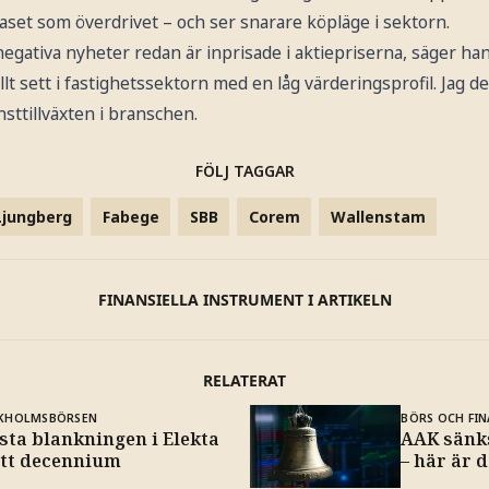
aset som överdrivet – och ser snarare köpläge i sektorn.
negativa nyheter redan är inprisade i aktiepriserna, säger han
lt sett i fastighetssektorn med en låg värderingsprofil. Jag 
nsttillväxten i branschen.
FÖLJ TAGGAR
Ljungberg
Fabege
SBB
Corem
Wallenstam
FINANSIELLA INSTRUMENT I ARTIKELN
RELATERAT
KHOLMSBÖRSEN
BÖRS OCH FIN
sta blankningen i Elekta
AAK sänks
ett decennium
– här är 