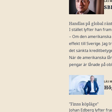
LÄS 
SBB
Handlas på global ränt
I stället lyfter han fra
– Om den amerikanska c
effekt till Sverige. Jag
det sänkta kreditbetyge
När de amerikanska lån
pengar är lånade på ob
LÄS 
Hö
"Finns köpläge"
Johan Edberg lyfter fr