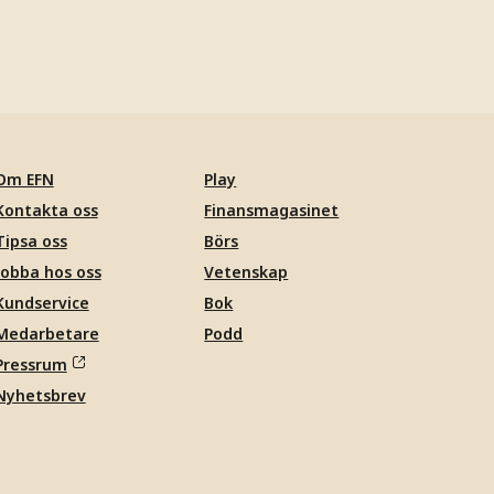
Om EFN
Play
Kontakta oss
Finansmagasinet
Tipsa oss
Börs
Jobba hos oss
Vetenskap
Kundservice
Bok
Medarbetare
Podd
Pressrum
Nyhetsbrev