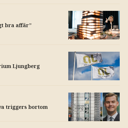
gt bra affär”
trium Ljungberg
nya triggers bortom