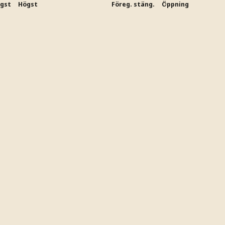
ägst
Högst
Föreg. stäng.
Öppning