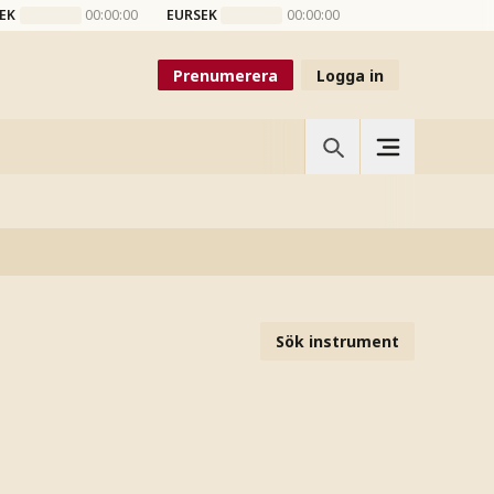
EK
00:00:00
EURSEK
00:00:00
Prenumerera
Logga in
Sök instrument