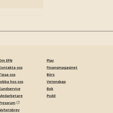
Om EFN
Play
Kontakta oss
Finansmagasinet
Tipsa oss
Börs
Jobba hos oss
Vetenskap
Kundservice
Bok
Medarbetare
Podd
Pressrum
Nyhetsbrev