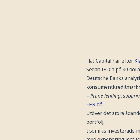
Flat Capital har efter
Kl
Sedan IPO:n på 40 dolla
Deutsche Banks analyt
konsumentkreditmarknad
–
Prime lending
,
subprim
EFN då.
Utöver det stora ägande
portfölj.
I somras investerade m
med exponering mot fö