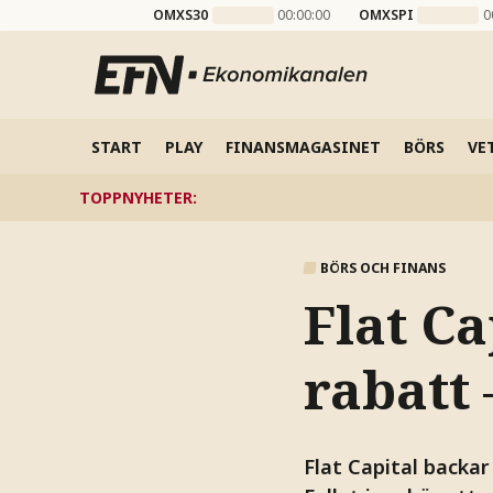
OMXS30
00:00:00
OMXSPI
0
START
PLAY
FINANSMAGASINET
BÖRS
VE
TOPPNYHETER
:
BÖRS OCH FINANS
Flat Ca
rabatt 
Flat Capital backa