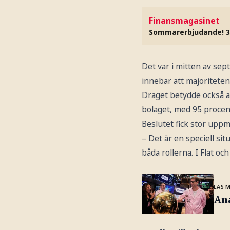
Finansmagasinet
Sommarerbjudande! 3
Det var i mitten av s
innebar att majoriteten
Draget betydde också at
bolaget, med 95 procen
Beslutet fick stor uppm
– Det är en speciell si
båda rollerna. I Flat oc
LÄS 
Ana