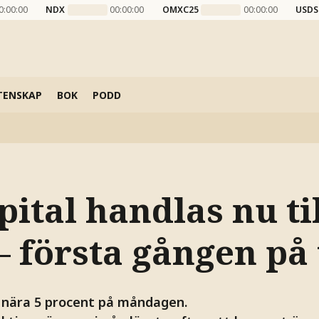
0:00:00
NDX
00:00:00
OMXC25
00:00:00
USDS
TENSKAP
BOK
PODD
pital handlas nu ti
– första gången på 
r nära 5 procent på måndagen.