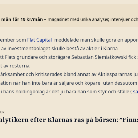
 mån för 19 kr/mån
– magasinet med unika analyser, intervjuer oc
eptember som
Flat Capital
meddelade man skulle göra en appor
 av investmentbolaget skulle bestå av aktier i Klarna.
t Flats grundare och storägare Sebastian Siemiatkowski fick 
t av rösterna.
ärksamhet och kritiserades bland annat av Aktiespararnas jur
tuation när han inte bara är säljare och köpare, utan dessutom
h i hans holdingbolag är det ju bara han som styr och ställer,
sa
MER
lytikern efter Klarnas ras på börsen: ”Finn