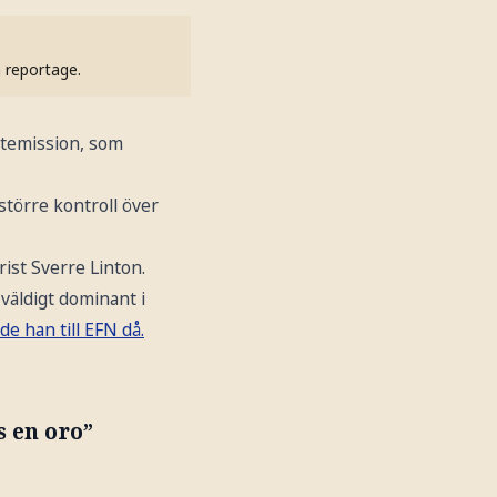
h reportage.
temission, som
större kontroll över
ist Sverre Linton.
 väldigt dominant i
de han till EFN då.
s en oro”