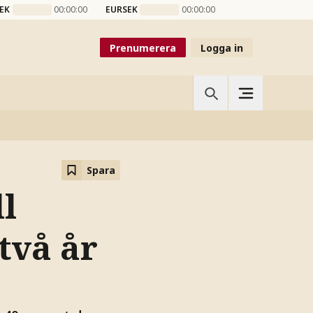
EK
00:00:00
EURSEK
00:00:00
Prenumerera
Logga in
Spara
ll
två år