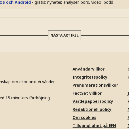
iOS och Android
- gratis: nyheter, analyser, börs, video, podd
NÄSTA ARTIKEL
Användarvillkor
Integritetspolicy
unskap om ekonomi. Vi vänder
Prenumerationsvillkor
FactSet villkor
ed 15 minuters fördröjning.
Värdepapperspolicy
Redaktionell policy
Om cookies
Tillgänglighet på EFN