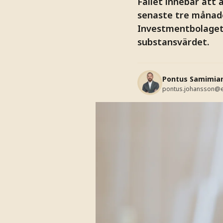
Fallet innebär att 
senaste tre månad
Investmentbolaget 
substansvärdet.
Pontus Samimia
pontus.johansson@e