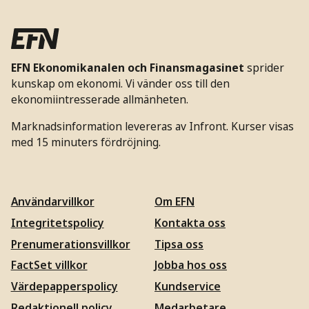
EFN Ekonomikanalen och Finansmagasinet
sprider
kunskap om ekonomi. Vi vänder oss till den
ekonomiintresserade allmänheten.
Marknadsinformation levereras av Infront. Kurser visas
med 15 minuters fördröjning.
Användarvillkor
Om EFN
Integritetspolicy
Kontakta oss
Prenumerationsvillkor
Tipsa oss
FactSet villkor
Jobba hos oss
Värdepapperspolicy
Kundservice
Redaktionell policy
Medarbetare