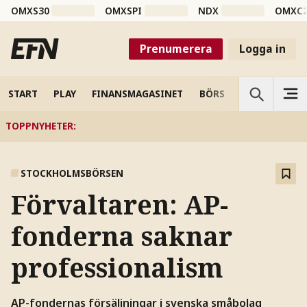
OMXS30
OMXSPI
NDX
OMXC
Prenumerera
Logga in
START
PLAY
FINANSMAGASINET
BÖRS
VETENSKAP
TOPPNYHETER
:
STOCKHOLMSBÖRSEN
Förvaltaren: AP-
fonderna saknar
professionalism
AP-fondernas försäljningar i svenska småbolag