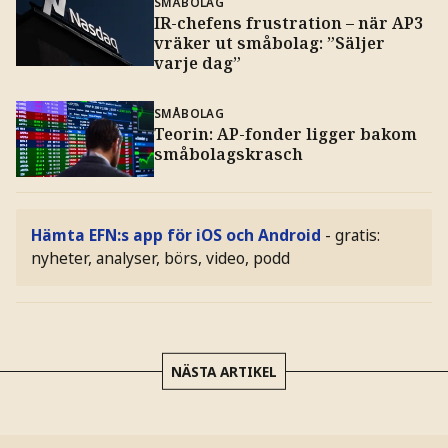
SMÅBOLAG
IR-chefens frustration – när AP3
vräker ut småbolag: ”Säljer
varje dag”
SMÅBOLAG
Teorin: AP-fonder ligger bakom
småbolagskrasch
Hämta EFN:s app för iOS och Android
- gratis:
nyheter, analyser, börs, video, podd
NÄSTA ARTIKEL