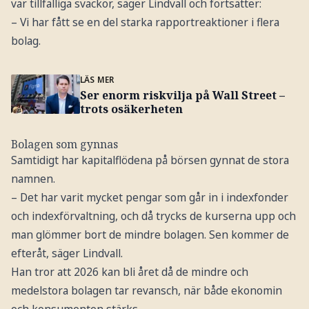
var tillfälliga svackor, säger Lindvall och fortsätter:
– Vi har fått se en del starka rapportreaktioner i flera
bolag.
LÄS MER
Ser enorm riskvilja på Wall Street –
trots osäkerheten
Bolagen som gynnas
Samtidigt har kapitalflödena på börsen gynnat de stora
namnen.
– Det har varit mycket pengar som går in i indexfonder
och indexförvaltning, och då trycks de kurserna upp och
man glömmer bort de mindre bolagen. Sen kommer de
efteråt, säger Lindvall.
Han tror att 2026 kan bli året då de mindre och
medelstora bolagen tar revansch, när både ekonomin
och konsumenten stärks.