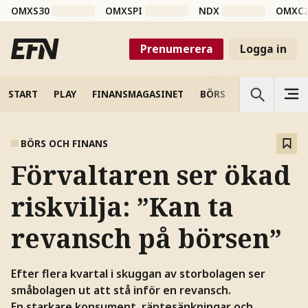
OMXS30
OMXSPI
NDX
OMXC
Prenumerera
Logga in
START
PLAY
FINANSMAGASINET
BÖRS
VETENSKAP
BÖRS OCH FINANS
Förvaltaren ser ökad
riskvilja: ”Kan ta
revansch på börsen”
Efter flera kvartal i skuggan av storbolagen ser
småbolagen ut att stå inför en revansch.
En starkare konsument, räntesänkningar och