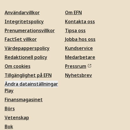
Användarvillkor
Om EFN
Integritetspolicy
Kontakta oss
Prenumerationsvillkor
Tipsa oss
FactSet villkor
Jobba hos oss
Värdepapperspolicy
Kundservice
Redaktionell policy
Medarbetare
Om cookies
Pressrum
Tillgänglighet på EFN
Nyhetsbrev
Ändra datainställningar
Play
Finansmagasinet
Börs
Vetenskap
Bok