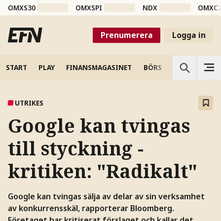
OMXS30
OMXSPI
NDX
OMXC
Prenumerera
Logga in
START
PLAY
FINANSMAGASINET
BÖRS
VETENSKAP
UTRIKES
Google kan tvingas
till styckning -
kritiken: "Radikalt"
Google kan tvingas sälja av delar av sin verksamhet
av konkurrensskäl, rapporterar Bloomberg.
Företaget har kritiserat förslaget och kallar det