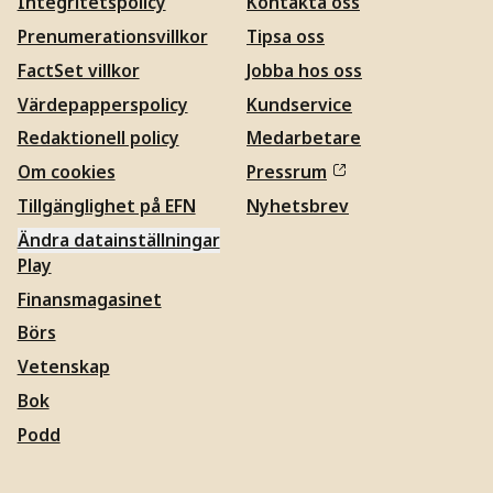
Integritetspolicy
Kontakta oss
Prenumerationsvillkor
Tipsa oss
FactSet villkor
Jobba hos oss
Värdepapperspolicy
Kundservice
Redaktionell policy
Medarbetare
Om cookies
Pressrum
Tillgänglighet på EFN
Nyhetsbrev
Ändra datainställningar
Play
Finansmagasinet
Börs
Vetenskap
Bok
Podd