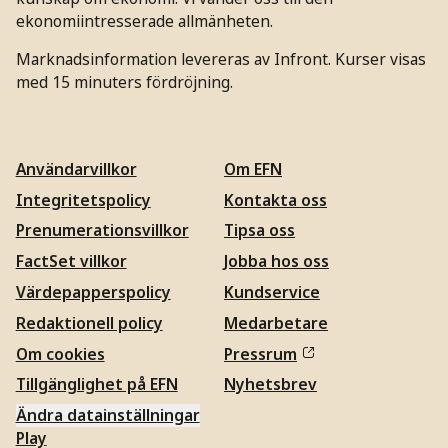
ekonomiintresserade allmänheten.
Marknadsinformation levereras av Infront. Kurser visas
med 15 minuters fördröjning.
Användarvillkor
Om EFN
Integritetspolicy
Kontakta oss
Prenumerationsvillkor
Tipsa oss
FactSet villkor
Jobba hos oss
Värdepapperspolicy
Kundservice
Redaktionell policy
Medarbetare
Om cookies
Pressrum
Tillgänglighet på EFN
Nyhetsbrev
Ändra datainställningar
Play