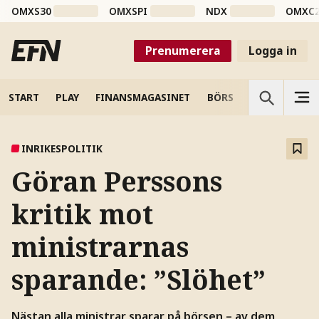
OMXS30
OMXSPI
NDX
OMXC
Prenumerera
Logga in
START
PLAY
FINANSMAGASINET
BÖRS
VETENSKAP
INRIKESPOLITIK
Göran Perssons
kritik mot
ministrarnas
sparande: ”Slöhet”
Nästan alla ministrar sparar på börsen – av dem