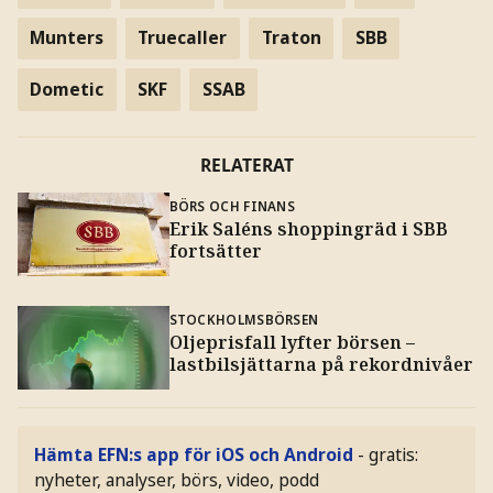
Munters
Truecaller
Traton
SBB
Dometic
SKF
SSAB
RELATERAT
BÖRS OCH FINANS
Erik Saléns shoppingräd i SBB
fortsätter
STOCKHOLMSBÖRSEN
Oljeprisfall lyfter börsen –
lastbilsjättarna på rekordnivåer
Hämta EFN:s app för iOS och Android
- gratis:
nyheter, analyser, börs, video, podd