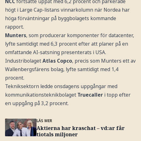
NCC
fortsatte uppåt med 6,2 procent och parkerade
högt i Large Cap-listans vinnarkolumn när Nordea har
höga förväntningar på byggbolagets kommande
rapport.
Munters
, som producerar komponenter för datacenter,
lyfte samtidigt med 6,3 procent efter att planer på en
omfattande AI-satsning presenterats i USA.
Industribolaget
Atlas Copco
, precis som Munters ett av
Wallenbergsfärens bolag, lyfte samtidigt med 1,4
procent.
Tekniksektorn ledde onsdagens uppgångar med
kommunikationsteknikbolaget
Truecaller
i topp efter
en uppgång på 3,2 procent.
LÄS MER
Aktierna har kraschat – vd:ar får
tiotals miljoner