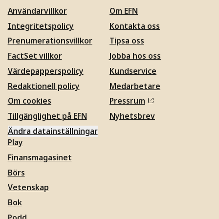
Användarvillkor
Om EFN
Integritetspolicy
Kontakta oss
Prenumerationsvillkor
Tipsa oss
FactSet villkor
Jobba hos oss
Värdepapperspolicy
Kundservice
Redaktionell policy
Medarbetare
Om cookies
Pressrum
Tillgänglighet på EFN
Nyhetsbrev
Ändra datainställningar
Play
Finansmagasinet
Börs
Vetenskap
Bok
Podd