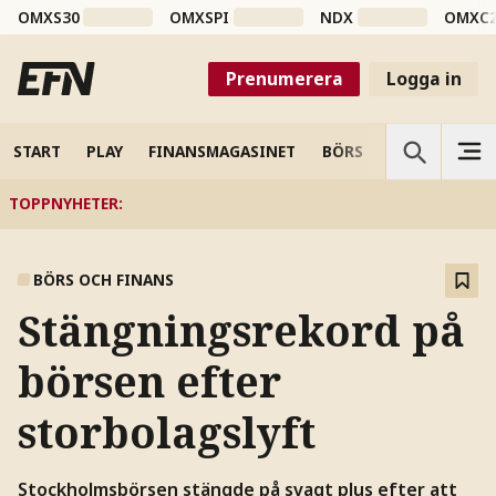
OMXS30
OMXSPI
NDX
OMXC
Prenumerera
Logga in
START
PLAY
FINANSMAGASINET
BÖRS
VETENSKAP
TOPPNYHETER
:
BÖRS OCH FINANS
Stängningsrekord på
börsen efter
storbolagslyft
Stockholmsbörsen stängde på svagt plus efter att