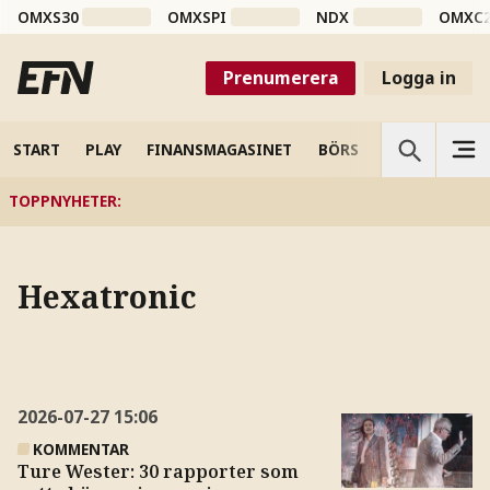
OMXS30
OMXSPI
NDX
OMXC
Prenumerera
Logga in
START
PLAY
FINANSMAGASINET
BÖRS
VETENSKAP
TOPPNYHETER
:
Hexatronic
2026-07-27
15:06
KOMMENTAR
Ture Wester: 30 rapporter som