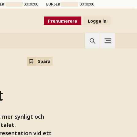
EK
00:00:00
EURSEK
00:00:00
Prenumerera
Logga in
Spara
t
t mer synligt och
talet.
resentation vid ett