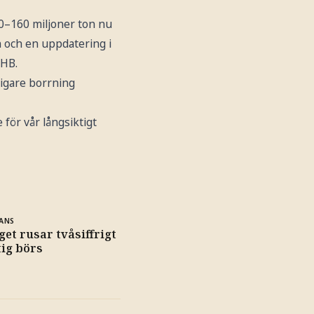
40–160 miljoner ton nu
n och en uppdatering i
SHB.
digare borrning
för vår långsiktigt
ANS
et rusar tvåsiffrigt
tig börs