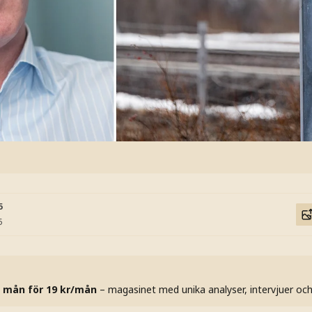
5
5
 mån för 19 kr/mån
– magasinet med unika analyser, intervjuer oc