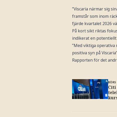
”Viscaria närmar sig s
framstår som inom räck
fjärde kvartalet 2026 vä
På kort sikt riktas fok
indikerat en potentiell
”Med viktiga operativa 
positiva syn på Viscar
Rapporten för det andra
BÖRS 
Cit
tele
kur