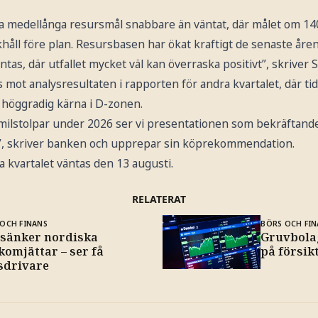
ina medellånga resursmål snabbare än väntat, där målet om 1
håll före plan. Resursbasen har ökat kraftigt de senaste åre
ntas, där utfallet mycket väl kan överraska positivt”, skriver 
us mot analysresultaten i rapporten för andra kvartalet, där ti
t höggradig kärna i D-zonen.
milstolpar under 2026 ser vi presentationen som bekräftande 
ia”, skriver banken och upprepar sin köprekommendation.
 kvartalet väntas den 13 augusti.
RELATERAT
OCH FINANS
BÖRS OCH FIN
i sänker nordiska
Gruvbolag
komjättar – ser få
på försik
sdrivare