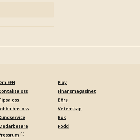
Om EFN
Play
Kontakta oss
Finansmagasinet
Tipsa oss
Börs
Jobba hos oss
Vetenskap
Kundservice
Bok
Medarbetare
Podd
Pressrum