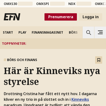
OMXS30
OMXSPI
NDX
OMXC
Prenumerera
Logga in
START
PLAY
FINANSMAGASINET
BÖRS
VETENSKAP
TOPPNYHETER
:
BÖRS OCH FINANS
Här är Kinneviks nya
styrelse
Drottning Cristina har fått ett nytt hov. I dagarna
kliver en ny trio in på slottet och in i
Kinneviks
paradrum. Uppdraget är tydligt: att vända den