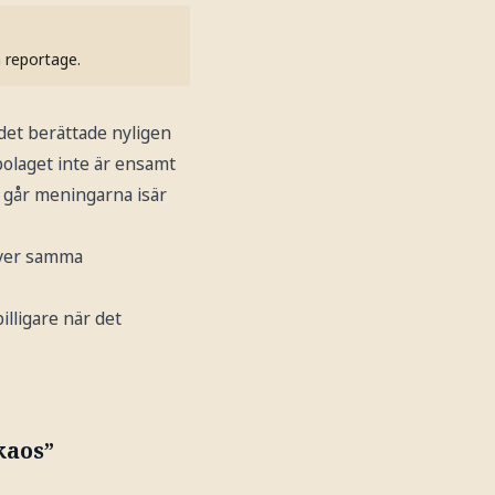
h reportage.
det berättade nyligen
olaget inte är ensamt
t går meningarna isär
river samma
illigare när det
kaos”