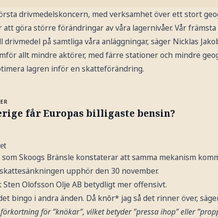
örsta drivmedelskoncern, med verksamhet över ett stort geog
att göra större förändringar av våra lagernivåer. Vår främsta p
ill drivmedel på samtliga våra anläggningar, säger Nicklas Jak
mför allt mindre aktörer, med färre stationer och mindre geo
ptimera lagren inför en skatteförändring.
MER
rige får Europas billigaste bensin?
et
n som Skoogs Bränsle konstaterar att samma mekanism komme
iga skattesänkningen upphör den 30 november.
Sten Olofsson Olje AB betydligt mer offensivt.
et bingo i andra änden. Då knôr* jag så det rinner över, säge
förkortning för ”knökar”, vilket betyder ”pressa ihop” eller ”prop