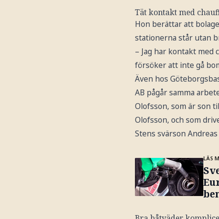
Tät kontakt med chauf
Hon berättar att bolage
stationerna står utan b
– Jag har kontakt med c
försöker att inte gå bo
Även hos Göteborgsbas
AB pågår samma arbete.
Olofsson, som är son ti
Olofsson, och som driv
Stens svärson Andreas 
LÄS 
Sve
Eur
be
Bra båtväder komplic