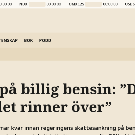
0:00:00
NDX
00:00:00
OMXC25
00:00:00
USDS
TENSKAP
BOK
PODD
på billig bensin: 
det rinner över”
mar kvar innan regeringens skattesänkning på bens