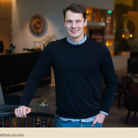
lleftebränslen.