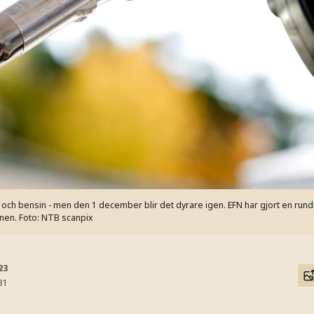
esel och bensin - men den 1 december blir det dyrare igen. EFN har gjort en run
onen.
Foto: NTB scanpix
23
31