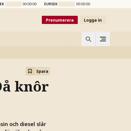
EK
00:00:00
EURSEK
00:00:00
Prenumerera
Logga in
Spara
”Då knôr
in och diesel slår