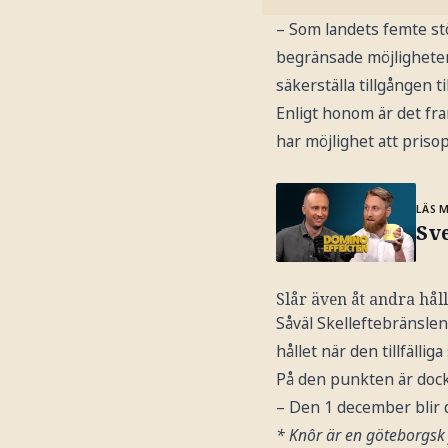
– Som landets femte st
begränsade möjligheter 
säkerställa tillgången t
Enligt honom är det fra
har möjlighet att priso
LÄS 
Sve
Slår även åt andra håll
Såväl Skelleftebränsle
hållet när den tillfäll
På den punkten är dock 
– Den 1 december blir d
* Knôr är en göteborgsk 