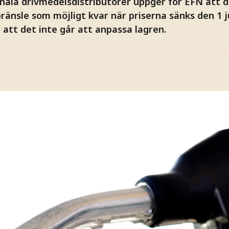
onala drivmedelsdistributörer uppger för EFN att d
ränsle som möjligt kvar när priserna sänks den 1 ju
att det inte går att anpassa lagren.