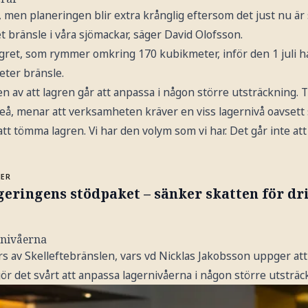
, men planeringen blir extra krånglig eftersom det just nu är 
et bränsle i våra sjömackar, säger David Olofsson.
gret, som rymmer omkring 170 kubikmeter, inför den 1 juli ha
ter bränsle.
den av att lagren går att anpassa i någon större utsträckning
teå, menar att verksamheten kräver en viss lagernivå oavsett 
att tömma lagren. Vi har den volym som vi har. Det går inte att
MER
geringens stödpaket – sänker skatten för d
rnivåerna
av Skelleftebränslen, vars vd Nicklas Jakobsson uppger att 
ör det svårt att anpassa lagernivåerna i någon större utsträc