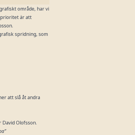
rafiskt område, har vi
rioritet är att
obsson.
grafisk spridning, som
r att slå åt andra
r David Olofsson.
pa”