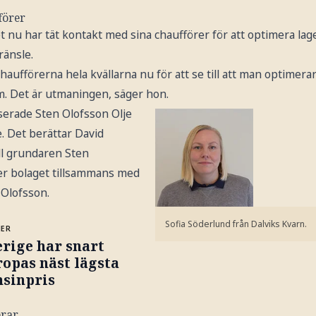
förer
t nu har tät kontakt med sina chaufförer för att optimera lag
ränsle.
haufförerna hela kvällarna nu för att se till att man optimera
m. Det är utmaningen, säger hon.
erade Sten Olofsson Olje
 Det berättar David
ll grundaren Sten
er bolaget tillsammans med
Olofsson.
Sofia Söderlund från Dalviks Kvarn.
MER
rige har snart
opas näst lägsta
nsinpris
erar