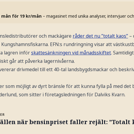
 mån för 19 kr/mån
– magasinet med unika analyser, intervjuer oc
änsledistributörer och mackägare
råder det nu ”totalt kaos”
– 
 Kungshamnsfiskarna. EFN:s rundringning visar att västkustb
a lagren inför
skattesänkningen vid månadsskiftet
. Samtidig
skt går att påverka lagernivåerna.
evererar drivmedel till ett 40-tal landsbygdsmackar och besk
ger som möjligt av dyrt bränsle för att kunna fylla på med det b
erlund, som sitter i företagsledningen för Dalviks Kvarn.
MER
llen när bensinpriset faller rejält: ”Totalt 