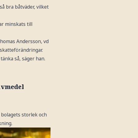
så bra båtväder, vilket
r minskats till
. Thomas Andersson, vd
skatteförändringar.
 tänka så, säger han.
rivmedel
bolagets storlek och
kning.