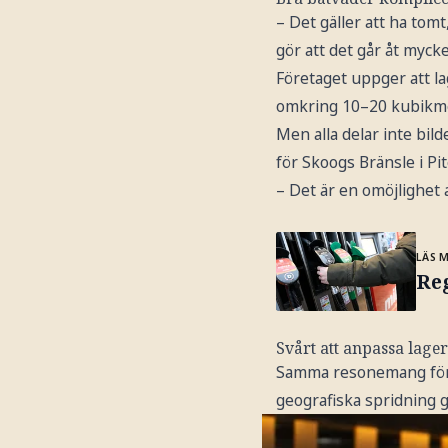
– Det gäller att ha tomt
gör att det går åt myck
Företaget uppger att la
omkring 10–20 kubikme
Men alla delar inte bil
för Skoogs Bränsle i Pi
– Det är en omöjlighet 
LÄS 
Re
Svårt att anpassa lage
Samma resonemang förs 
geografiska spridning g