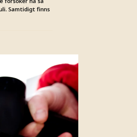
e försöker ha så
li. Samtidigt finns