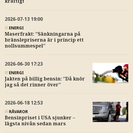
kraftigt
2026-07-13
19:00
ENERGI
Maserfrakt: ”Sänkningarna på
bränslepriserna är i princip ett
nollsummespel”
2026-06-30
17:23
ENERGI
Jakten på billig bensin: ”Då knôr
jag så det rinner över”
2026-06-18
12:53
RÅVAROR
Bensinpriset i USA sjunker –
lägsta nivån sedan mars