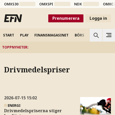
OMXS30
OMXSPI
NDX
OMXC
Prenumerera
Logga in
START
PLAY
FINANSMAGASINET
BÖRS
VETENSKAP
TOPPNYHETER
:
Drivmedelspriser
2026-07-15
15:02
ENERGI
Drivmedelspriserna stiger