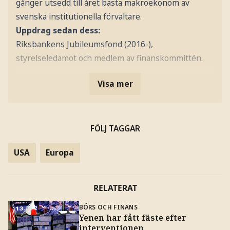
gånger utsedd till året bästa makroekonom av
svenska institutionella förvaltare.
Uppdrag sedan dess:
Riksbankens Jubileumsfond (2016-),
styrelseledamot och medlem av finanskommittén.
Visa mer
FÖLJ TAGGAR
USA
Europa
RELATERAT
BÖRS OCH FINANS
Yenen har fått fäste efter
interventionen