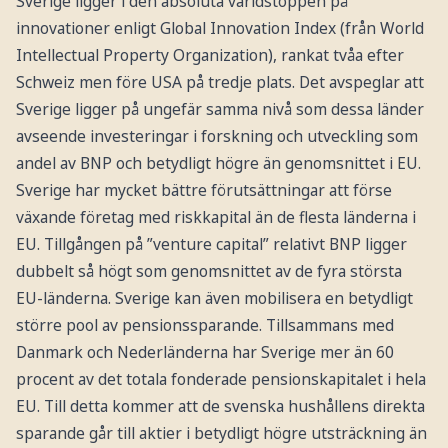
Sverige ligger i den absoluta världstoppen på
innovationer enligt Global Innovation Index (från World
Intellectual Property Organization), rankat tvåa efter
Schweiz men före USA på tredje plats. Det avspeglar att
Sverige ligger på ungefär samma nivå som dessa länder
avseende investeringar i forskning och utveckling som
andel av BNP och betydligt högre än genomsnittet i EU.
Sverige har mycket bättre förutsättningar att förse
växande företag med riskkapital än de flesta länderna i
EU. Tillgången på ”venture capital” relativt BNP ligger
dubbelt så högt som genomsnittet av de fyra största
EU-länderna. Sverige kan även mobilisera en betydligt
större pool av pensionssparande. Tillsammans med
Danmark och Nederländerna har Sverige mer än 60
procent av det totala fonderade pensionskapitalet i hela
EU. Till detta kommer att de svenska hushållens direkta
sparande går till aktier i betydligt högre utsträckning än