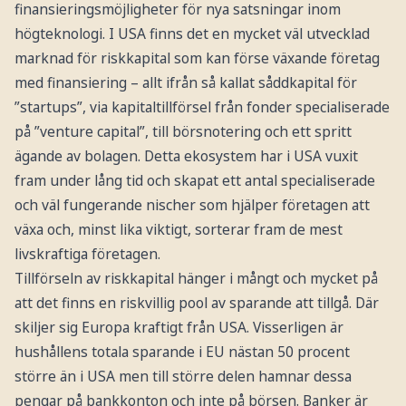
finansieringsmöjligheter för nya satsningar inom
högteknologi. I USA finns det en mycket väl utvecklad
marknad för riskkapital som kan förse växande företag
med finansiering – allt ifrån så kallat såddkapital för
”startups”, via kapitaltillförsel från fonder specialiserade
på ”venture capital”, till börsnotering och ett spritt
ägande av bolagen. Detta ekosystem har i USA vuxit
fram under lång tid och skapat ett antal specialiserade
och väl fungerande nischer som hjälper företagen att
växa och, minst lika viktigt, sorterar fram de mest
livskraftiga företagen.
Tillförseln av riskkapital hänger i mångt och mycket på
att det finns en riskvillig pool av sparande att tillgå. Där
skiljer sig Europa kraftigt från USA. Visserligen är
hushållens totala sparande i EU nästan 50 procent
större än i USA men till större delen hamnar dessa
pengar på bankkonton och inte på börsen. Banker är