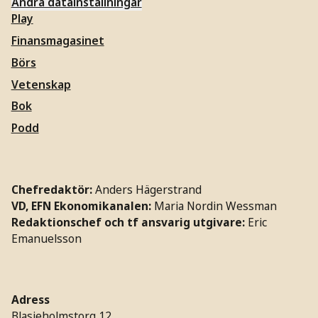
Ändra datainställningar
Play
Finansmagasinet
Börs
Vetenskap
Bok
Podd
Chefredaktör:
Anders Hägerstrand
VD, EFN Ekonomikanalen:
Maria Nordin Wessman
Redaktionschef och tf ansvarig utgivare:
Eric
Emanuelsson
Adress
Blasieholmstorg 12