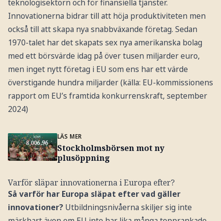
teknologisektorn och för finansiella tjänster.
Innovationerna bidrar till att höja produktiviteten men
också till att skapa nya snabbväxande företag. Sedan
1970-talet har det skapats sex nya amerikanska bolag
med ett börsvärde idag på över tusen miljarder euro,
men inget nytt företag i EU som ens har ett värde
överstigande hundra miljarder (källa: EU-kommissionens
rapport om EU’s framtida konkurrenskraft, september
2024)
LÄS MER
Stockholmsbörsen mot ny
plusöppning
Varför släpar innovationerna i Europa efter?
Så varför har Europa släpat efter vad gäller
innovationer?
Utbildningsnivåerna skiljer sig inte
märkbart även om EU inte har lika många topprankade