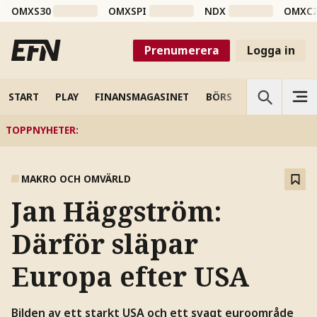
OMXS30
OMXSPI
NDX
OMXC
Prenumerera
Logga in
START
PLAY
FINANSMAGASINET
BÖRS
VETENSKAP
TOPPNYHETER
:
MAKRO OCH OMVÄRLD
Jan Häggström:
Därför släpar
Europa efter USA
Bilden av ett starkt USA och ett svagt euroområde