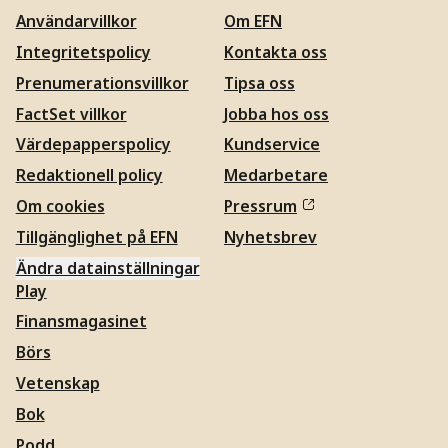
Användarvillkor
Om EFN
Integritetspolicy
Kontakta oss
Prenumerationsvillkor
Tipsa oss
FactSet villkor
Jobba hos oss
Värdepapperspolicy
Kundservice
Redaktionell policy
Medarbetare
Om cookies
Pressrum
Tillgänglighet på EFN
Nyhetsbrev
Ändra datainställningar
Play
Finansmagasinet
Börs
Vetenskap
Bok
Podd