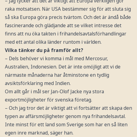
– Jag tycker att det är viktigt att Europa verkligen gör
raka motsatsen. När USA bestämmer sig för att sluta sig
så ska Europa göra precis tvärtom. Och det är ändå både
fascinerande och glädjande att se vilket intresse det
finns att nu öka takten i frihandelsavtalsförhandlingar
med ett antal olika länder runtom i världen.
Vilka tänker du på framför allt?
– Dels behöver vi komma i mål med Mercosur,
Australien, Indonesien. Det är inte omöjligt att vi de
närmaste månaderna har åtminstone en tydlig
avsiktsförklaring med Indien.
Om allt går i mål ser Jan-Olof Jacke nya stora
exportmöjligheter för svenska företag.
– Och jag tror det är viktigt att vi fortsätter att skapa den
typen av affärsmöjligheter genom nya frihandelsavtal.
Inte minst för ett land som Sverige som har en så liten
egen inre marknad, säger han.