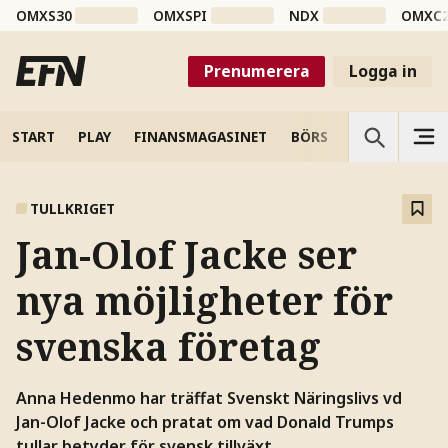
OMXS30
OMXSPI
NDX
OMXC
Prenumerera
Logga in
START
PLAY
FINANSMAGASINET
BÖRS
VETENSKAP
TULLKRIGET
Jan-Olof Jacke ser
nya möjligheter för
svenska företag
Anna Hedenmo har träffat Svenskt Näringslivs vd
Jan-Olof Jacke och pratat om vad Donald Trumps
tullar betyder för svensk tillväxt.