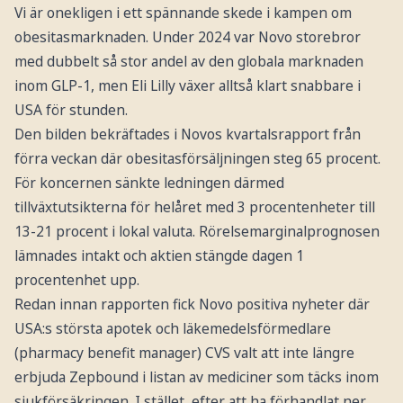
Vi är onekligen i ett spännande skede i kampen om
obesitasmarknaden. Under 2024 var Novo storebror
med dubbelt så stor andel av den globala marknaden
inom GLP-1, men Eli Lilly växer alltså klart snabbare i
USA för stunden.
Den bilden bekräftades i Novos kvartalsrapport från
förra veckan där obesitasförsäljningen steg 65 procent.
För koncernen sänkte ledningen därmed
tillväxtutsikterna för helåret med 3 procentenheter till
13-21 procent i lokal valuta. Rörelsemarginalprognosen
lämnades intakt och aktien stängde dagen 1
procentenhet upp.
Redan innan rapporten fick Novo positiva nyheter där
USA:s största apotek och läkemedelsförmedlare
(pharmacy benefit manager) CVS valt att inte längre
erbjuda Zepbound i listan av mediciner som täcks inom
sjukförsäkringen. I stället, efter att ha förhandlat ner