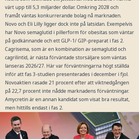
värt upp till 5,3 miljarder dollar. Omkring 2028 och
framåt väntas konkurrerande bolag nå marknaden.
Novo och Eli Lilly ligger dock inte på latsidan. Exempelvis
har Novo semaglutid i pillerform för obesitas som väntar
på godkännande och ett GLP-1/ GIP-preparat i fas 2.
Cagrisema, som är en kombination av semaglutid och
cagrilintid, är nästa förväntade storsäljare som väntas
lanseras 2026/27. Här var förväntningarna högt ställda
inför att fas 3-studien presenterades i december i fjol.
Novoaktien rasade 21 procent efter att viktnedgången
på 22,7 procent inte nådde marknadens förväntningar.
Amycretin är en annan kandidat som visat bra resultat,
men hittills endast i fas 2.