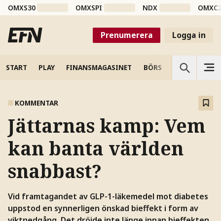
OMXS30
OMXSPI
NDX
OMXC
Prenumerera
Logga in
START
PLAY
FINANSMAGASINET
BÖRS
VETENSKAP
KOMMENTAR
Jättarnas kamp: Vem
kan banta världen
snabbast?
Vid framtagandet av GLP-1-läkemedel mot diabetes
uppstod en synnerligen önskad bieffekt i form av
viktnedgång. Det dröjde inte länge innan bieffekten