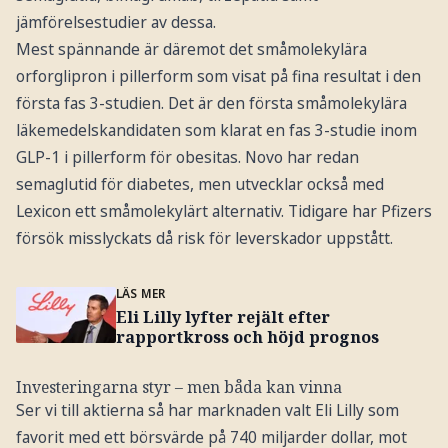
jämförelsestudier av dessa.
Mest spännande är däremot det småmolekylära
orforglipron i pillerform som visat på fina resultat i den
första fas 3-studien. Det är den första småmolekylära
läkemedelskandidaten som klarat en fas 3-studie inom
GLP-1 i pillerform för obesitas. Novo har redan
semaglutid för diabetes, men utvecklar också med
Lexicon ett småmolekylärt alternativ. Tidigare har Pfizers
försök misslyckats då risk för leverskador uppstått.
LÄS MER
Eli Lilly lyfter rejält efter
rapportkross och höjd prognos
Investeringarna styr – men båda kan vinna
Ser vi till aktierna så har marknaden valt Eli Lilly som
favorit med ett börsvärde på 740 miljarder dollar, mot