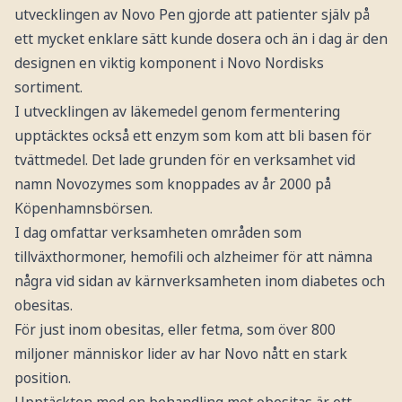
utvecklingen av Novo Pen gjorde att patienter själv på
ett mycket enklare sätt kunde dosera och än i dag är den
designen en viktig komponent i Novo Nordisks
sortiment.
I utvecklingen av läkemedel genom fermentering
upptäcktes också ett enzym som kom att bli basen för
tvättmedel. Det lade grunden för en verksamhet vid
namn Novozymes som knoppades av år 2000 på
Köpenhamnsbörsen.
I dag omfattar verksamheten områden som
tillväxthormoner, hemofili och alzheimer för att nämna
några vid sidan av kärnverksamheten inom diabetes och
obesitas.
För just inom obesitas, eller fetma, som över 800
miljoner människor lider av har Novo nått en stark
position.
Upptäckten med en behandling mot obesitas är ett