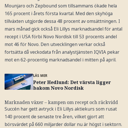
Mounjaro och Zepbound som tillsammans ökade hela
165 procent i årets första kvartal. Med den skyhöga
tillväxten utgjorde dessa 48 procent av omsättningen. I
mars månad gick också Eli Lillys marknadsandel för antal
recept i USA förbi Novo Nordisk till 53 procents andel
mot 46 för Novo. Den utvecklingen verkar också
fortsätta då veckodata från analystjänsten IQVIA pekar
mot en 62-procentig marknadsandel i mitten på april.
LÄS MER
Peter Hedlund: Det värsta ligger
bakom Novo Nordisk
Marknaden växer – kampen om recept och räckvidd
Succén har gett avtryck i Eli Lillys aktiekurs som rusat
140 procent de senaste tre åren, vilket gjort att
börsvärdet på 660 miljarder dollar nu är högst i sektorn.