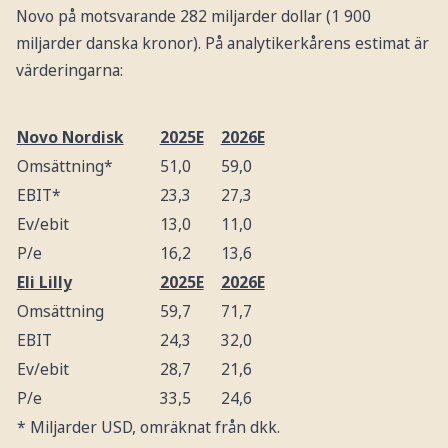
Novo på motsvarande 282 miljarder dollar (1 900
miljarder danska kronor). På analytikerkårens estimat är
värderingarna:
Novo Nordisk
2025E
2026E
Omsättning*
51,0
59,0
EBIT*
23,3
27,3
Ev/ebit
13,0
11,0
P/e
16,2
13,6
Eli Lilly
2025E
2026E
Omsättning
59,7
71,7
EBIT
24,3
32,0
Ev/ebit
28,7
21,6
P/e
33,5
24,6
* Miljarder USD, omräknat från dkk.