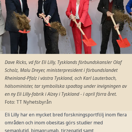
Dave Ricks, vd för Eli Lilly, Tysklands förbundskansler Olaf
Scholz, Malu Dreyer, ministerpresident i förbundslandet
Rheinland-Pfalz i västra Tyskland, och Karl Lauterbach,
hälsominister, tar symboliska spadtag under invigningen av
en ny Eli Lilly-fabrik i Alzey i Tyskland - i april förra året.
Foto: TT Nyhetsbyrån
Eli Lilly har en mycket bred forskningsportfölj inom flera
områden och inom obesitas görs studier med
semaglutid, bimagrumab, tirzepatid samt