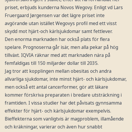
priset, erbjuds kunderna Novos Wegovy. Enligt vd Lars
Fruergaard Jørgensen var det lägre priset inte
avgörande utan istället Wegovys profil med ett visst
skydd mot hjärt-och kärlsjukdomar samt fettlever.
Den enorma marknaden har också plats för flera
spelare. Prognoserna går isär, men alla pekar på hög
tillväxt. IQVIA räknar med att marknaden nära på
femfaldigas till 150 miljarder dollar till 2035.
Jag tror att kopplingen mellan obesitas och andra
allvarliga sjukdomar, inte minst hjärt- och kärlsjukdomar,
men också ett antal cancerformer, gör att läkare
kommer förskriva preparaten i bredare utsträckning i
framtiden. I vissa studier har det påvisats gynnsamma
effekter för hjärt- och kärlsjukdomar exempelvis.
Bieffekterna som vanligtvis är magproblem, illamående
och kräkningar, varierar och även hur snabbt