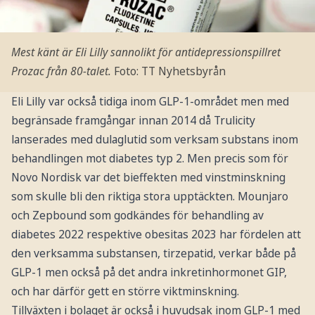
Mest känt är Eli Lilly sannolikt för antidepressionspillret
Prozac från 80-talet.
Foto: TT Nyhetsbyrån
Eli Lilly var också tidiga inom GLP-1-området men med
begränsade framgångar innan 2014 då Trulicity
lanserades med dulaglutid som verksam substans inom
behandlingen mot diabetes typ 2. Men precis som för
Novo Nordisk var det bieffekten med vinstminskning
som skulle bli den riktiga stora upptäckten. Mounjaro
och Zepbound som godkändes för behandling av
diabetes 2022 respektive obesitas 2023 har fördelen att
den verksamma substansen, tirzepatid, verkar både på
GLP-1 men också på det andra inkretinhormonet GIP,
och har därför gett en större viktminskning.
Tillväxten i bolaget är också i huvudsak inom GLP-1 med