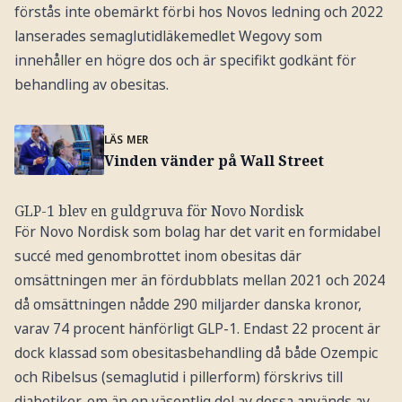
förstås inte obemärkt förbi hos Novos ledning och 2022
lanserades semaglutidläkemedlet Wegovy som
innehåller en högre dos och är specifikt godkänt för
behandling av obesitas.
LÄS MER
Vinden vänder på Wall Street
GLP-1 blev en guldgruva för Novo Nordisk
För Novo Nordisk som bolag har det varit en formidabel
succé med genombrottet inom obesitas där
omsättningen mer än fördubblats mellan 2021 och 2024
då omsättningen nådde 290 miljarder danska kronor,
varav 74 procent hänförligt GLP-1. Endast 22 procent är
dock klassad som obesitasbehandling då både Ozempic
och Ribelsus (semaglutid i pillerform) förskrivs till
diabetiker, om än en väsentlig del av dessa används av