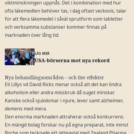
viktminskningen uppnås. Det i kombination med hur
ofta läkemedlen behöver tas, i dag oftast veckovis, talar
för att flera läkemedel i såväl sprutform som tabletter
och verksamma substanser kommer finnas på
marknaden över lång tid.
LÄS MER
USA-börserna mot nya rekord
Nya behandlingsområden – och fler effekter
Eli Lillys vd David Ricks menar också att det kan lindra
alkoholism eller andra missbruk då suget minskar.
Kanske också sjukdomar i njure, lever samt alzheimer,
demens med mera.
Den enorma marknaden attraherar också konkurrens.
En mängd bolag forskar nu på egna preparat, inte minst
Roche som tecknade ett jätteavtal med Zealand Pharma