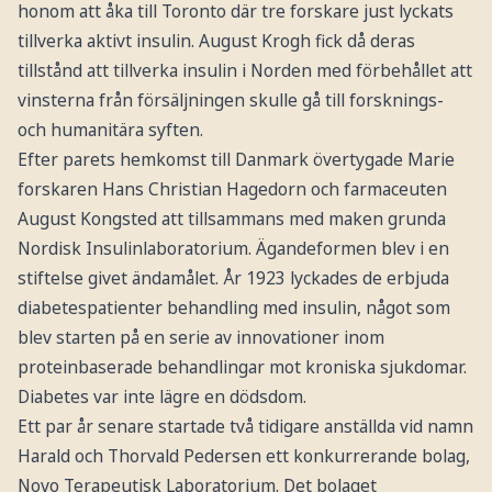
honom att åka till Toronto där tre forskare just lyckats
tillverka aktivt insulin. August Krogh fick då deras
tillstånd att tillverka insulin i Norden med förbehållet att
vinsterna från försäljningen skulle gå till forsknings-
och humanitära syften.
Efter parets hemkomst till Danmark övertygade Marie
forskaren Hans Christian Hagedorn och farmaceuten
August Kongsted att tillsammans med maken grunda
Nordisk Insulinlaboratorium. Ägandeformen blev i en
stiftelse givet ändamålet. År 1923 lyckades de erbjuda
diabetespatienter behandling med insulin, något som
blev starten på en serie av innovationer inom
proteinbaserade behandlingar mot kroniska sjukdomar.
Diabetes var inte lägre en dödsdom.
Ett par år senare startade två tidigare anställda vid namn
Harald och Thorvald Pedersen ett konkurrerande bolag,
Novo Terapeutisk Laboratorium. Det bolaget