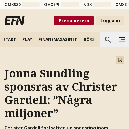
OMXS30
OMXSPI
NDX
OMXC
Prenumerera
Logga in
START
PLAY
FINANSMAGASINET
BÖRS
VETENSKAP
Jonna Sundling
sponsras av Christer
Gardell: ”Några
miljoner”
Christer Gardell fortsätter sin sponsring inom