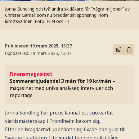
Jonna Sundling och två andra skidåkare får ”några miljoner” av
Christer Gardell som nu breddar sin sponsring inom
idrottsvärlden.
Foto: EFN och TT
Publicerad:
19 mars 2025, 13:37
Uppdaterad:
19 mars 2025, 13:37
Finansmagasinet
Sommarerbjudande! 3 mån för 19 kr/mån
–
magasinet med unika analyser, intervjuer och
reportage.
Jonna Sundling har precis lämnat ett succéartat
världsmästerskap i Trondheim bakom sig.
Efter en bragdartad upphämtning fixade hon guld till
Sverige i stafetten. Utöver det tog hon guld i både