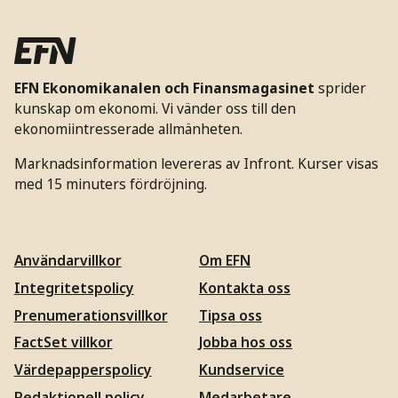
EFN Ekonomikanalen och Finansmagasinet
sprider
kunskap om ekonomi. Vi vänder oss till den
ekonomiintresserade allmänheten.
Marknadsinformation levereras av Infront. Kurser visas
med 15 minuters fördröjning.
Användarvillkor
Om EFN
Integritetspolicy
Kontakta oss
Prenumerationsvillkor
Tipsa oss
FactSet villkor
Jobba hos oss
Värdepapperspolicy
Kundservice
Redaktionell policy
Medarbetare